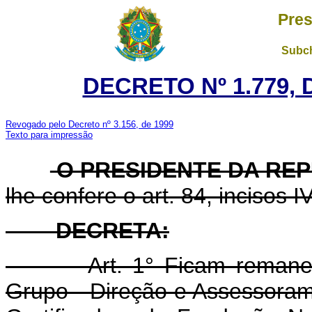
Pres
Subch
DECRETO Nº 1.779, 
Revogado pelo Decreto nº 3.156, de 1999
Texto para impressão
O PRESIDENTE DA RE
lhe confere o art. 84, incisos I
DECRETA:
Art. 1° Ficam remanejad
Grupo - Direção e Assessoram