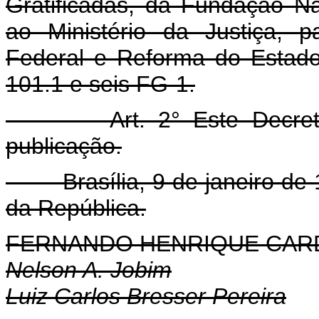
Gratificadas, da Fundação Na
ao Ministério da Justiça, p
Federal e Reforma do Estad
101.1 e seis FG-1.
Art. 2° Este Decreto e
publicação.
Brasília, 9 de janeiro de 1
da República.
FERNANDO HENRIQUE CA
Nelson A. Jobim
Luiz Carlos Bresser Pereira