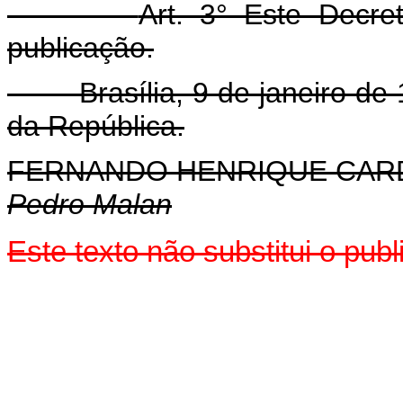
Art. 3° Este Decr
publicação.
Brasília, 9 de janeiro de 1
da República.
FERNANDO HENRIQUE CA
Pedro Malan
Este texto não substitui o pu