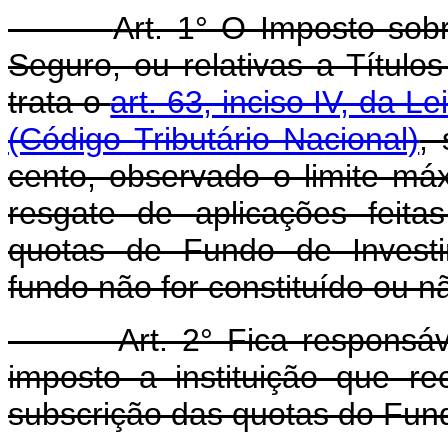
Art. 1° O Imposto sob
Seguro, ou relativas a Títulos
trata o
art. 63, inciso IV, da 
(Código Tributário Nacional)
,
cento, observado o limite máx
resgate de aplicações feita
quotas de Fundo de Investim
fundo não for constituído ou n
Art. 2° Fica responsá
imposto a instituição que re
subscrição das quotas do Fund