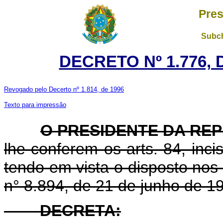
Pres
Subch
DECRETO Nº 1.776, 
Revogado pelo Decerto nº 1.814, de 1996
Texto para impressão
O PRESIDENTE DA RE
lhe conferem os arts. 84, incis
tendo em vista o disposto nos a
n° 8.894, de 21 de junho de 1
DECRETA: