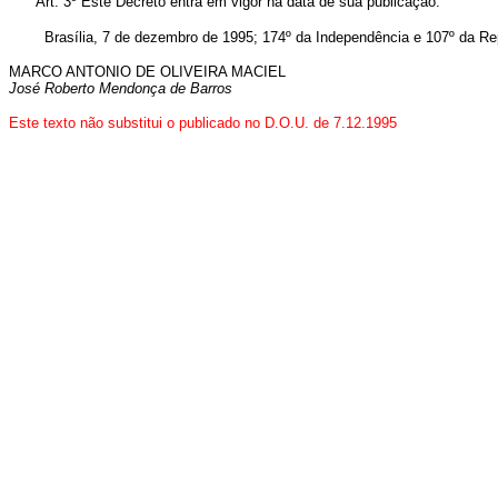
Art. 3º Este Decreto entra em vigor na data de sua publicação.
Brasília, 7 de dezembro de 1995; 174º da Independência e 107º da Rep
MARCO ANTONIO DE OLIVEIRA MACIEL
José Roberto Mendonça de Barros
Este texto não substitui o publicado no D.O.U. de 7.12.1995