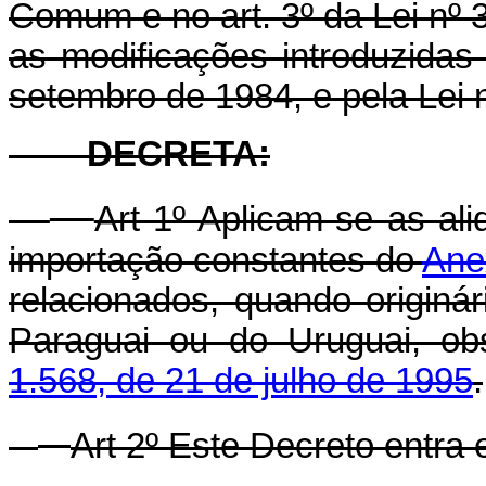
Comum e no art. 3º da Lei nº 
as modificações introduzidas 
setembro de 1984, e pela Lei 
DECRETA:
Art 1º Aplicam-se as ali
importação constantes do
Ane
relacionados, quando originá
Paraguai ou do Uruguai, o
1.568, de 21 de julho de 1995
.
Art 2º Este Decreto entra 