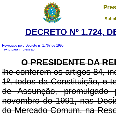
Pres
Subch
DECRETO Nº 1.724, D
Revogado pelo Decreto nº 1.767 de 1995.
Texto para impressão
O PRESIDENTE DA RE
lhe conferem os artigos 84, inc
1º, todos da Constituição, e 
de Assunção, promulgado 
novembro de 1991, nas Deci
do Mercado Comum, na Resol