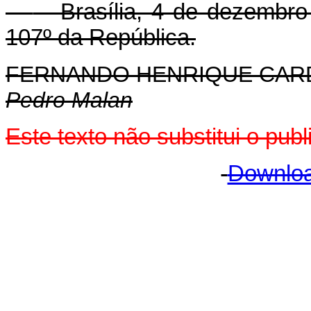
Brasília, 4 de dezembro 
107º da República.
FERNANDO HENRIQUE CA
Pedro Malan
Este texto não substitui o pu
Downloa