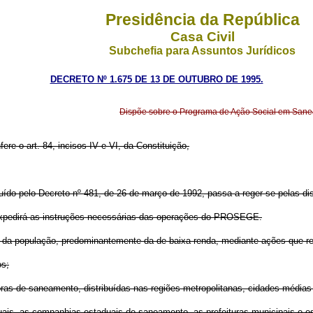
Presidência da República
Casa Civil
Subchefia para Assuntos Jurídicos
DECRETO Nº 1.675 DE 13 DE OUTUBRO DE 1995.
Dispõe sobre o Programa de Ação Social em Sane
ere o art. 84, incisos IV e VI, da Constituição,
do pelo Decreto nº 481, de 26 de março de 1992, passa a reger-se pelas di
expedirá as instruções necessárias das operações do PROSEGE.
da da população, predominantemente da de baixa renda, mediante ações que r
os;
obras de saneamento, distribuídas nas regiões metropolitanas, cidades média
is, as companhias estaduais de saneamento, as prefeituras municipais e o