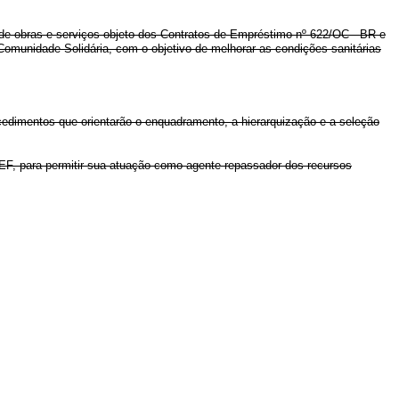
e obras e serviços objeto dos Contratos de Empréstimo nº 622/OC - BR e
omunidade Solidária, com o objetivo de melhorar as condições sanitárias
ocedimentos que orientarão o enquadramento, a hierarquização e a seleção
CEF, para permitir sua atuação como agente repassador dos recursos