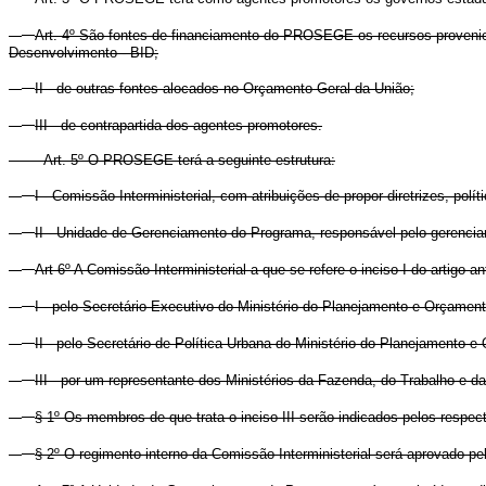
Art. 4º São fontes de financiamento do PROSEGE os recursos provenien
Desenvolvimento - BID;
II - de outras fontes alocados no Orçamento Geral da União;
III - de contrapartida dos agentes promotores.
Art. 5º O PROSEGE terá a seguinte estrutura:
I - Comissão Interministerial, com atribuições de propor diretrizes, pol
II - Unidade de Gerenciamento do Programa, responsável pelo gerenci
Art 6º A Comissão Interministerial a que se refere o inciso I do artigo a
I - pelo Secretário-Executivo do Ministério do Planejamento e Orçamento
II - pelo Secretário de Política Urbana do Ministério do Planejamento e
III - por um representante dos Ministérios da Fazenda, do Trabalho e
§ 1º Os membros de que trata o inciso III serão indicados pelos respe
§ 2º O regimento interno da Comissão Interministerial será aprovado 