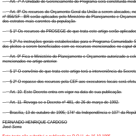
Art. 7º A Unidade de Gerenciamento do Programa será constituída medi
Art. 8º Os recursos do Orçamento Geral da União a serem alocados, 
nº 856/SF - BR serão aplicados pelo Ministério do Planejamento e Orçamen
dos estratos mais carentes da população.
§ 1º Os recursos do PROSEGE de que trata este artigo serão aplicado
§ 2º As instruções gerais estabelecidas para o Programa Comunidade So
dos pleitos a serem beneficiados com os recursos mencionados no
caput
de
Art. 9º Fica o Ministério do Planejamento e Orçamento autorizado a c
mencionados no artigo anterior.
§ 1º O convênio de que trata este artigo terá a interveniência da Secr
§ 2º O repasse dos recursos pela CEF aos executores locais será efet
Art. 10. Este Decreto entra em vigor na data de sua publicação.
Art. 11. Revoga-se o Decreto nº 481, de 26 de março de 1992.
Brasília, 13 de outubro de 1995; 174° da Independência e 107° da Repúb
FERNANDO HENRIQUE CARDOSO
José Serra