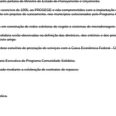
ante portaria do Ministro de Estado do Planejamento e Orçamento.
no exercício de 1995, ao PROSEGE e não comprometidos com a implantação d
to em projetos de saneamento, nos municípios selecionados pelo Programa C
s em construção de redes coletoras de esgoto e sistemas de microdrenagem.
lidária serão observadas na definição das diretrizes, dos critérios e dos pr
ste artigo.
elebrar convênio de prestação de serviços com a Caixa Econômica Federal - 
etaria-Executiva do Programa Comunidade Solidária.
uado mediante a celebração de contratos de repasse.
lica.