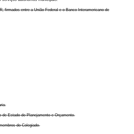
, firmados entre a União Federal e o Banco Interamericano de
ria.
stro de Estado do Planejamento e Orçamento.
s membros do Colegiado.