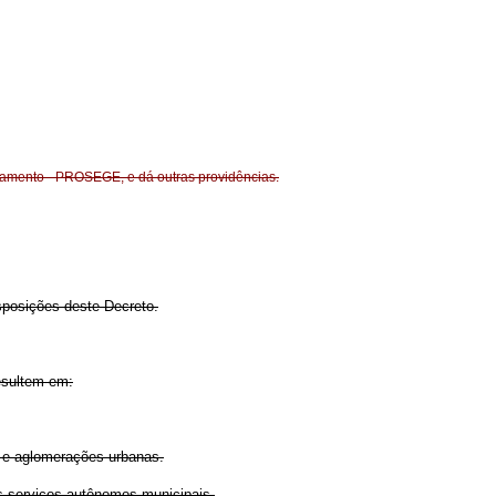
amento - PROSEGE, e dá outras providências.
sposições deste Decreto.
esultem em:
s e aglomerações urbanas.
s serviços autônomos municipais.