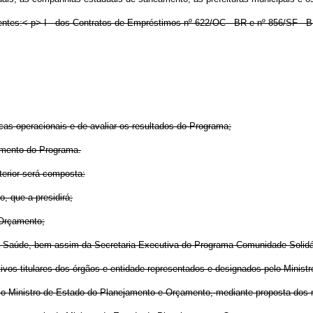
tes:< p> I - dos Contratos de Empréstimos nº 622/OC - BR e nº 856/SF - BR
íticas operacionais e de avaliar os resultados do Programa;
amento do Programa.
nterior será composta:
, que a presidirá;
 Orçamento;
 da Saúde, bem assim da Secretaria-Executiva do Programa Comunidade Solidá
ctivos titulares dos órgãos e entidade representados e designados pelo Mini
pelo Ministro de Estado do Planejamento e Orçamento, mediante proposta do