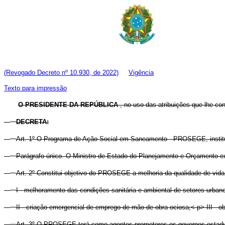
(Revogado Decreto nº 10.930, de 2022)
Vigência
Texto para impressão
O PRESIDENTE DA REPÚBLICA
, no uso das atribuições que lhe conf
DECRETA:
Art. 1º O Programa de Ação Social em Saneamento - PROSEGE, instituí
Parágrafo único. O Ministro de Estado do Planejamento e Orçamento 
Art. 2º Constitui objetivo do PROSEGE a melhoria da qualidade de vi
I - melhoramento das condições sanitária e ambiental de setores urban
II - criação emergencial de emprego de mão-de-obra ociosa;< p> III - 
Art. 3º O PROSEGE terá como agentes promotores os governos estadua