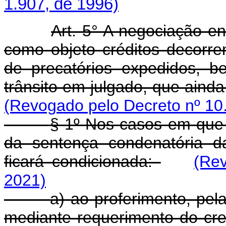
1.907, de 1996)
Art. 5° A negociação en
como objeto créditos decorre
de precatórios expedidos, 
trânsito em julgado, que aind
(Revogado pelo Decreto nº 10
§ 1º Nos casos em que 
da sentença condenatória d
ficará condicionada:
(Re
2021)
a) ao proferimento, pel
mediante requerimento do cre