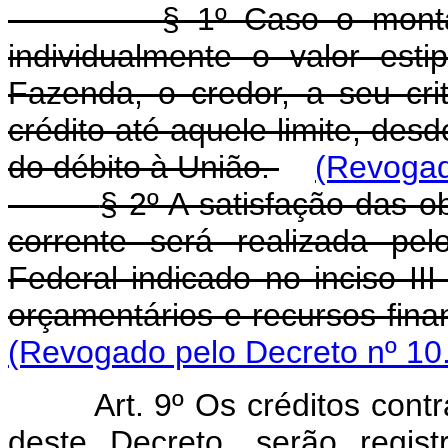
§ 1º Caso o monta
individualmente o valor est
Fazenda, o credor, a seu cri
crédito até aquele limite, desd
do débito à União.
(Revogad
§ 2º A satisfação das 
corrente será realizada pe
Federal indicado no inciso III
orçamentários e recursos fina
(Revogado pelo Decreto nº 10
Art. 9º Os créditos con
deste Decreto, serão regis