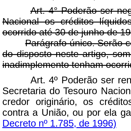
Art. 4° Poderão ser ne
Nacional os créditos líquid
ocorrido até 30 de junho de 19
Parágrafo único. Serão c
do disposto neste artigo, so
inadimplemento tenham ocorrid
Art. 4º Poderão ser re
Secretaria do Tesouro Nacion
credor originário, os crédit
contra a União, ou por el
Decreto nº 1.785, de 1996)