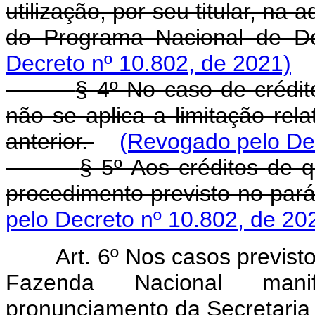
utilização, por seu titular, na
do Programa Nacional de De
Decreto nº 10.802, de 2021)
§ 4º No caso de crédito
não se aplica a limitação rela
anterior.
(Revogado pelo Dec
§ 5º Aos créditos de q
procedimento previsto no pará
pelo Decreto nº 10.802, de 20
Art. 6º Nos casos previsto
Fazenda Nacional mani
pronunciamento da Secretaria