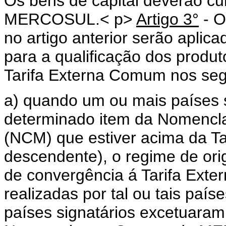
Os bens de capital deverão c
MERCOSUL.< p>
Artigo 3°
- O
no artigo anterior serão apl
para a qualificação dos produt
Tarifa Externa Comum nos seg
a) quando um ou mais países 
determinado item da Nomen
(NCM) que estiver acima da T
descendente), o regime de ori
de convergência á Tarifa Ext
realizadas por tal ou tais paí
países signatários excetuara