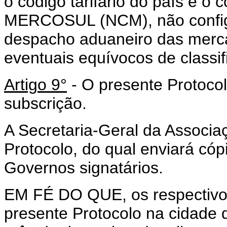
o código tarifário do país e 
MERCOSUL (NCM), não config
despacho aduaneiro das merca
eventuais equívocos de class
Artigo 9°
- O presente Protocol
subscrição.
A Secretaria-Geral da Associa
Protocolo, do qual enviará có
Governos signatários.
EM FÉ DO QUE, os respectivos
presente Protocolo na cidade d