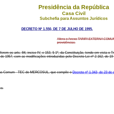
Presidência da República
Casa Civil
Subchefia para Assuntos Jurídicos
DECRETO Nº 1.550, DE 7 DE JULHO DE 1995.
Altera o Anexo TARIFA EXTERNA COMUM 
providências.
ferem os arts. 84, inciso IV, e 153, § 1º, da Constituição, tendo em vista 
o de 1957, com as modificações introduzidas pelo Decreto-Lei nº 2.162, de 19
 Externa Comum - TEC do MERCOSUL, que compõe o
Decreto nº 1.343, de 23 de
ca.