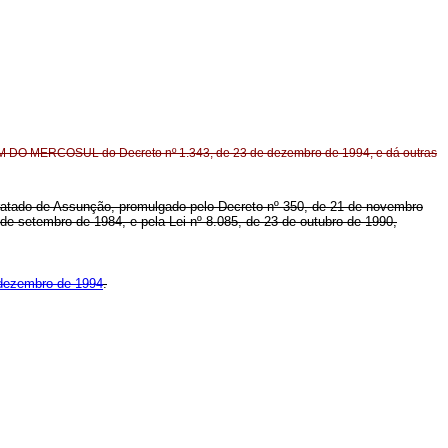
DO MERCOSUL do Decreto nº 1.343, de 23 de dezembro de 1994, e dá outras
o Tratado de Assunção, promulgado pelo Decreto nº 350, de 21 de novembro
 de setembro de 1984, e pela Lei nº 8.085, de 23 de outubro de 1990,
 dezembro de 1994
.