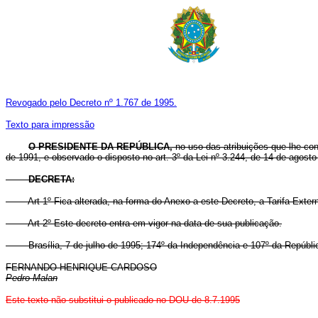
Revogado pelo Decreto nº 1.767 de 1995.
Texto para impressão
O PRESIDENTE DA REPÚBLICA,
no uso das atribuições que lhe con
de 1991, e observado o disposto no art. 3º da Lei nº 3.244, de 14 de agost
DECRETA:
Art 1º Fica alterada, na forma do Anexo a este Decreto, a Tarifa
Art 2º Este decreto entra em vigor na data de sua publicação.
Brasília, 7 de julho de 1995; 174º da Independência e 107º da Repúbli
FERNANDO HENRIQUE CARDOSO
Pedro Malan
Este texto não substitui o publicado no DOU de 8.7.1995