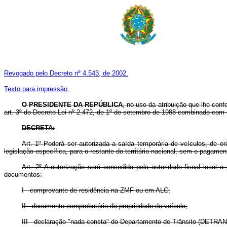
Revogado pelo Decreto nº 4.543, de 2002.
Texto para impressão.
O PRESIDENTE DA REPÚBLICA
, no uso da atribuição que lhe conf
art. 3º do Decreto-Lei nº 2.472, de 1º de setembro de 1988 combinado com o
DECRETA:
Art. 1º Poderá ser autorizada a saída temporária de veículos, de 
legislação específica, para o restante do território nacional, sem o pagame
Art. 2º A autorização será concedida pela autoridade fiscal local 
documentos:
I - comprovante de residência na ZMF ou em ALC;
II - documento comprobatório da propriedade do veículo;
III - declaração "nada consta" do Departamento de Trânsito (DETRAN)