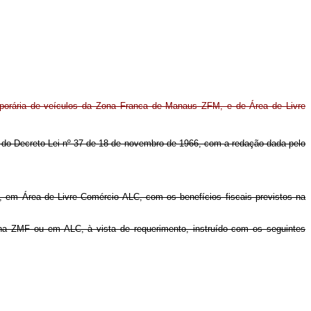
porária de veículos da Zona Franca de Manaus ZFM, e de Área de Livre
. 93 do Decreto-Lei nº 37 de 18 de novembro de 1966, com a redação dada pelo
, em Área de Livre Comércio ALC, com os benefícios fiscais previstos na
ado na ZMF ou em ALC, à vista de requerimento, instruído com os seguintes