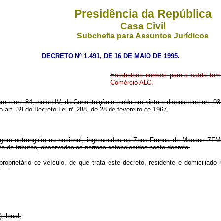
Presidência da República
Casa Civil
Subchefia para Assuntos Jurídicos
DECRETO Nº 1.491, DE 16 DE MAIO DE 1995.
Estabelece normas para a saída tem
Comércio ALC.
ere o art. 84, inciso IV, da Constituição e tendo em vista o disposto no art
 art. 39 do Decreto-Lei nº 288, de 28 de fevereiro de 1967,
origem estrangeira ou nacional, ingressados na Zona Franca de Manaus ZFM
nto de tributos, observadas as normas estabelecidas neste decreto.
a proprietário de veículo, de que trata este decreto, residente e domicili
, local;