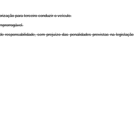
rização para terceiro conduzir o veículo.
mprorrogável.
de responsabilidade, sem prejuízo das penalidades previstas na legislação