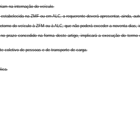
iriam na internação do veículo.
a estabelecida na ZMF ou em ALC, a requerente deverá apresentar, ainda, auto
 retorno do veículo à ZFM ou à ALC, que não poderá exceder a noventa dias, i
, no prazo concedido na forma deste artigo, implicará a execução do termo 
te coletivo de pessoas e de transporte de carga.
lica.