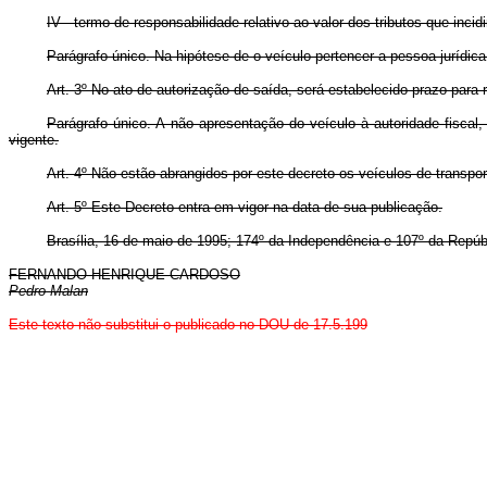
IV - termo de responsabilidade relativo ao valor dos tributos que incid
Parágrafo único. Na hipótese de o veículo pertencer a pessoa jurídic
Art. 3º No ato de autorização de saída, será estabelecido prazo para
Parágrafo único. A não apresentação do veículo à autoridade fiscal
vigente.
Art. 4º Não estão abrangidos por este decreto os veículos de transpor
Art. 5º Este Decreto entra em vigor na data de sua publicação.
Brasília, 16 de maio de 1995; 174º da Independência e 107º da Repúb
FERNANDO HENRIQUE CARDOSO
Pedro Malan
Este texto não substitui o publicado no DOU de 17.5.199