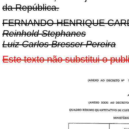
da República.
FERNANDO HENRIQUE CA
Reinhold Stephanes
Luiz Carlos Bresser Pereira
Este texto não substitui o pu