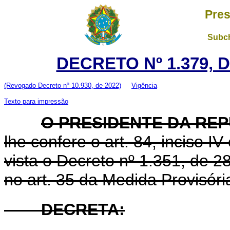
Pres
Subch
DECRETO Nº 1.379, D
(Revogado Decreto nº 10.930, de 2022)
Vigência
Texto para impressão
O PRESIDENTE DA RE
lhe confere o art. 84, inciso I
vista o Decreto nº 1.351, de 
no art. 35 da Medida Provisóri
DECRETA: