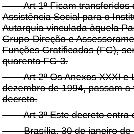
Art 1º Ficam transferidos do
Assistência Social para o Insti
Autarquia vinculada àquela P
Grupo-Direção e Assessoramen
Funções Gratificadas (FG), s
quarenta FG-3.
Art 2º Os Anexos XXXI e LX
dezembro de 1994, passam a v
decreto.
Art 3º Este decreto entra em
Brasília, 30 de janeiro de 