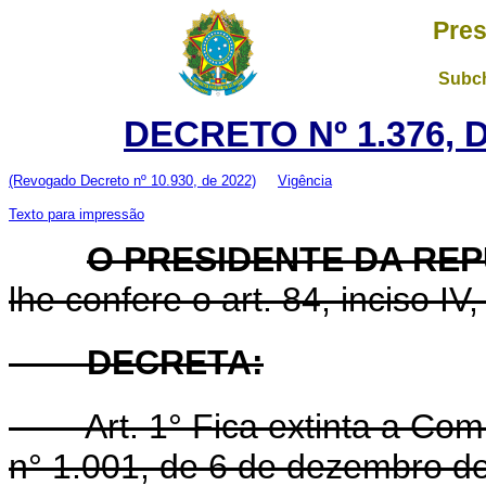
Pres
Subch
DECRETO Nº 1.376, 
(Revogado Decreto nº 10.930, de 2022)
Vigência
Texto para impressão
O PRESIDENTE DA RE
lhe confere o art. 84, inciso IV
DECRETA:
Art.
1° Fica extinta a Com
n° 1.001, de 6 de dezembro d