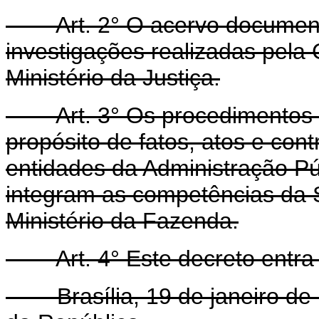
Art. 2° O acervo documenta
investigações realizadas pela
Ministério da Justiça.
Art. 3° Os procedimentos so
propósito de fatos, atos e cont
entidades da Administração Púb
integram as competências da S
Ministério da Fazenda.
Art. 4° Este decreto entra 
Brasília, 19 de janeiro de