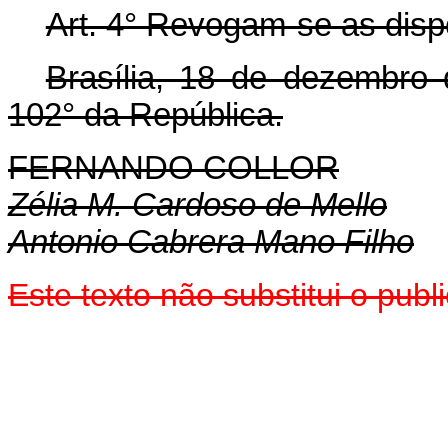
Art. 4° Revogam-se as disp
Brasília, 18 de dezembro
102° da República.
FERNANDO COLLOR
Zélia M. Cardoso de Mello
Antonio Cabrera Mano Filho
Este texto não substitui o pub