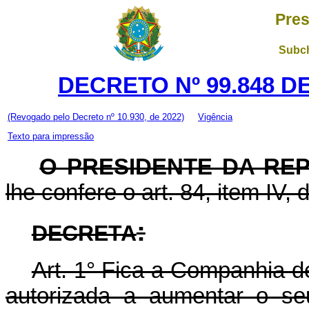
Pres
Subch
DECRETO Nº 99.848 D
(Revogado pelo Decreto nº 10.930, de 2022)
Vigência
Texto para impressão
O PRESIDENTE DA RE
lhe confere o art. 84, item IV, 
:
DECRETA
Art. 1° Fica a Companhia d
autorizada a aumentar o seu