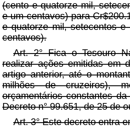
(cento e quatorze mil, setece
e um centavos) para Cr$200.1
e quatorze mil, setecentos e
centavos).
Art. 2° Fica o Tesouro N
realizar ações emitidas em 
artigo anterior, até o monta
milhões de cruzeiros), me
orçamentários constantes da
Decreto n° 99.651, de 25 de o
Art. 3° Este decreto entra 