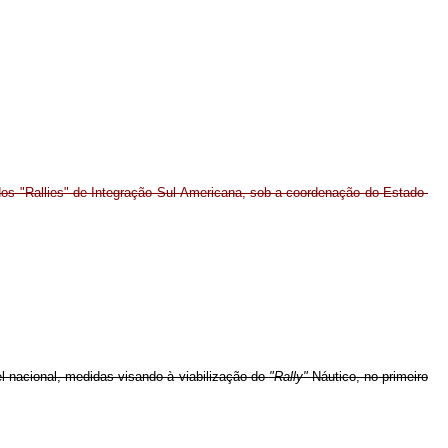
dos "Rallies" de Integração Sul-Americana, sob a coordenação do Estado-
el nacional, medidas visando à viabilização do
"Rally"
Náutico, no primeiro