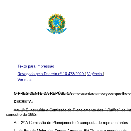
Texto para impressão
Revogado pelo Decreto nº 10.473/2020
(
Vigência
)
Ver mais...
O PRESIDENTE DA REPÚBLICA
, no uso das atribuições que lhe co
DECRETA:
Art. 1º É instituída a Comissão de Planejamento dos "
Rallies"
de In
semestre de 1992.
Art. 2º A Comissão de Planejamento é composta de representantes:
I - do Estado-Maior das Forças Armadas EMFA, que a coordenará;