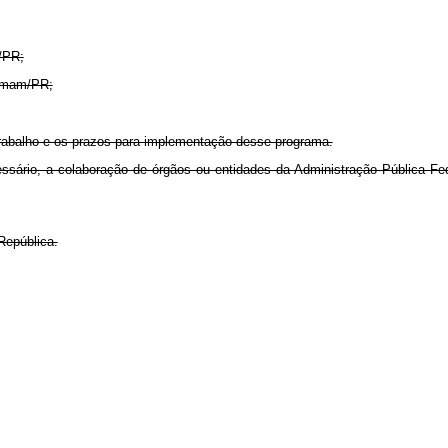
/PR;
Semam/PR;
rabalho e os prazos para implementação desse programa.
ssário, a colaboração de órgãos ou entidades da Administração Pública Fe
República.