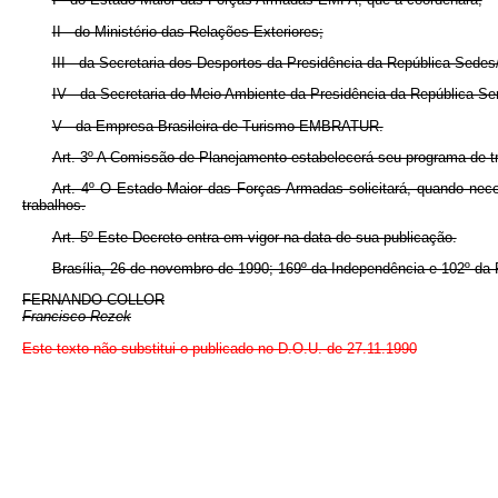
II - do Ministério das Relações Exteriores;
III - da Secretaria dos Desportos da Presidência da República Sedes
IV - da Secretaria do Meio Ambiente da Presidência da República 
V - da Empresa Brasileira de Turismo EMBRATUR.
Art. 3º A Comissão de Planejamento estabelecerá seu programa de t
Art. 4º O Estado-Maior das Forças Armadas solicitará, quando nece
trabalhos.
Art. 5º Este Decreto entra em vigor na data de sua publicação.
Brasília, 26 de novembro de 1990; 169º da Independência e 102º da 
FERNANDO COLLOR
Francisco Rezek
Este texto não substitui o publicado no D.O.U. de 27.11.1990