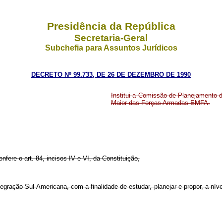
Presidência da República
Secretaria-Geral
Subchefia para Assuntos Jurídicos
DECRETO Nº 99.733, DE 26 DE DEZEMBRO DE 1990
Institui a Comissão de Planejamento 
Maior das Forças Armadas EMFA.
nfere o art. 84, incisos IV e VI, da Constituição,
tegração Sul-Americana, com a finalidade de estudar, planejar e propor, a nív