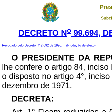
Pres
Subch
o
DECRETO N
99.694, 
Revogado pelo Decreto nº 2.092 de 1996.
(Produção de efeito)
O PRESIDENTE DA REP
lhe confere o artigo 84, inciso
o disposto no artigo 4°, inciso
dezembro de 1971,
DECRETA:
Art. 1° Ficam reduzidas a 