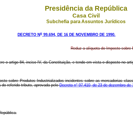
Presidência da República
Casa Civil
Subchefia para Assuntos Jurídicos
o
DECRETO N
99.694, DE 16 DE NOVEMBRO DE 1990.
Reduz a alíquota do Imposto sobre P
ere o artigo 84, inciso IV, da Constituição, e tendo em vista o disposto no art
osto sobre Produtos Industrializados incidentes sobre as mercadorias clas
do referido tributo, aprovada pelo
Decreto n° 97.410, de 23 de dezembro de
República.