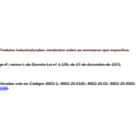
rodutos Industrializados, incidentes sobre as aeronaves que especifica.
igo 4°, inciso I, do Decreto-Lei n° 1.199, de 27 de dezembro de 1971,
sificadas sob os Códigos 8802.1, 8802.20.0100, 8802.20.02, 8802.20.9900,
 1988
.