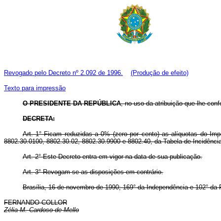
Revogado pelo Decreto nº 2.092 de 1996.
(Produção de efeito)
Texto para impressão
O PRESIDENTE DA REPÚBLICA
, no uso da atribuição que lhe conf
DECRETA:
Art. 1° Ficam reduzidas a 0% (zero por cento) as alíquotas do Imp
8802.30.0100, 8802.30.02, 8802.30.9900 e 8802.40, da Tabela de Incidência 
Art. 2° Este Decreto entra em vigor na data de sua publicação.
Art. 3° Revogam-se as disposições em contrário.
Brasília, 16 de novembro de 1990; 169° da Independência e 102° da 
FERNANDO COLLOR
Zélia M. Cardoso de Mello