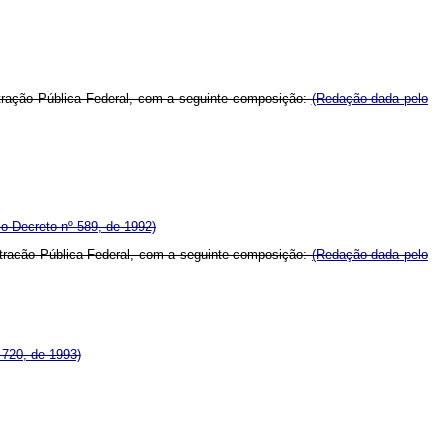
istração Pública Federal, com a seguinte composição:
(Redação dada pelo
o Decreto nº 589, de 1992)
istracão Pública Federal, com a seguinte composição:
(Redação dada pelo
 720, de 1993)