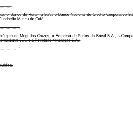
..........
o, o Banco de Roraima S.A., o Banco Nacional de Crédito Cooperativo S.A.
 a Fundação Museu do Café;
.................
derúrgica de Mogi das Cruzes, a Empresa de Portos do Brasil S.A., a Compa
ternacional S.A. e a Petrobrás Mineração S.A.;
............... "
pública.