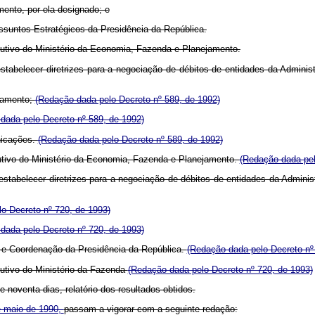
ento, por ela designado; e
Assuntos Estratégicos da Presidência da República.
utivo do Ministério da Economia, Fazenda e Planejamento.
 estabelecer diretrizes para a negociação de débitos de entidades da Admin
ejamento;
(Redação dada pelo Decreto nº 589, de 1992)
dada pelo Decreto nº 589, de 1992)
nicações.
(Redação dada pelo Decreto nº 589, de 1992)
utivo do Ministério da Economia, Fazenda e Planejamento.
(Redação dada pel
 estabelecer diretrizes para a negociação de débitos de entidades da Admin
o Decreto nº 720, de 1993)
dada pelo Decreto nº 720, de 1993)
o e Coordenação da Presidência da República.
(Redação dada pelo Decreto nº
utivo do Ministério da Fazenda
(Redação dada pelo Decreto nº 720, de 1993)
 noventa dias, relatório dos resultados obtidos.
e maio de 1990,
passam a vigorar com a seguinte redação: