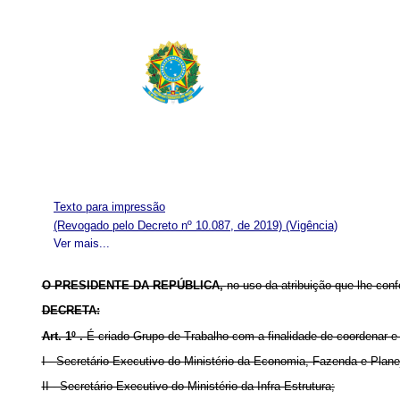
Texto para impressão
(Revogado pelo Decreto nº 10.087, de 2019)
(Vigência)
Ver mais...
O PRESIDENTE DA REPÚBLICA,
no uso da atribuição que lhe confe
DECRETA:
Art. 1º .
É criado Grupo de Trabalho com a finalidade de coordenar e
I - Secretário-Executivo do Ministério da Economia, Fazenda e Plan
II - Secretário-Executivo do Ministério da Infra-Estrutura;