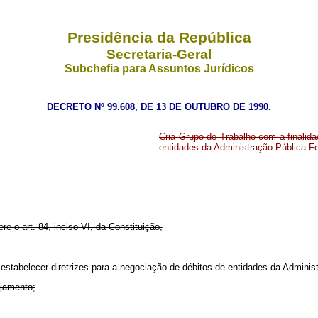
Presidência da República
Secretaria-Geral
Subchefia para Assuntos Jurídicos
DECRETO Nº 99.608, DE 13 DE OUTUBRO DE 1990.
Cria Grupo de Trabalho com a finalida
entidades da Administração Pública Fe
re o art. 84, inciso VI, da Constituição,
 estabelecer diretrizes para a negociação de débitos de entidades da Admini
ejamento;