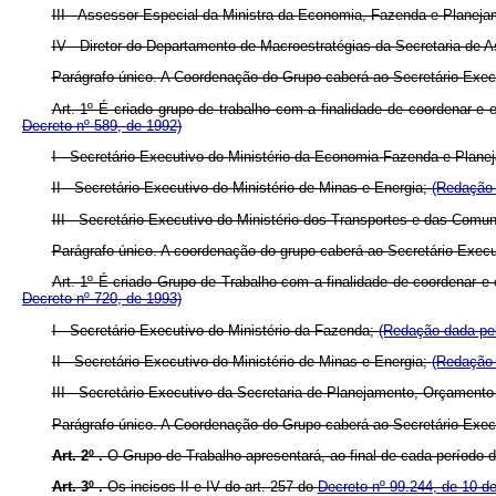
III - Assessor Especial da Ministra da Economia, Fazenda e Planejam
IV - Diretor do Departamento de Macroestratégias da Secretaria de 
Parágrafo único. A Coordenação do Grupo caberá ao Secretário-Exec
Art. 1º É criado grupo de trabalho com a finalidade de coordenar e
Decreto nº 589, de 1992)
I - Secretário-Executivo do Ministério da Economia Fazenda e Plan
II - Secretário-Executivo do Ministério de Minas e Energia;
(Redação 
III - Secretário-Executivo do Ministério dos Transportes e das Comu
Parágrafo único. A coordenação do grupo caberá ao Secretário-Exec
Art. 1º É criado Grupo de Trabalho com a finalidade de coordenar e
Decreto nº 720, de 1993)
I - Secretário-Executivo do Ministério da Fazenda;
(Redação dada pel
II - Secretário-Executivo do Ministério de Minas e Energia;
(Redação 
III - Secretário-Executivo da Secretaria de Planejamento, Orçament
Parágrafo único. A Coordenação do Grupo caberá ao Secretário-Exec
Art. 2º .
O Grupo de Trabalho apresentará, ao final de cada período de
Art. 3º .
Os incisos II e IV do art. 257 do
Decreto nº 99.244, de 10 d