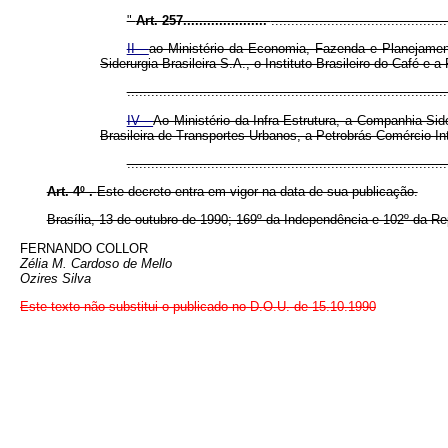
"
Art. 257.....................
............................................
II -
ao Ministério da Economia, Fazenda e Planejament
Siderurgia Brasileira S.A., o Instituto Brasileiro do Café e
................................................................................
IV -
Ao Ministério da Infra-Estrutura, a Companhia Si
Brasileira de Transportes Urbanos, a Petrobrás Comércio In
................................................................................
Art. 4º .
Este decreto entra em vigor na data de sua publicação.
Brasília, 13 de outubro de 1990; 169º da Independência e 102º da Re
FERNANDO COLLOR
Zélia M. Cardoso de Mello
Ozires Silva
Este texto não substitui o publicado no D.O.U. de 15.10.1990