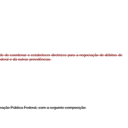
de de coordenar e estabelecer diretrizes para a negociação de débitos de
deral e dá outras providências.
stração Pública Federal, com a seguinte composição: