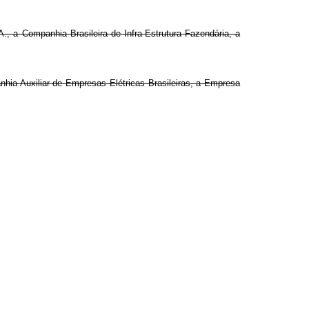
, a Companhia Brasileira de Infra-Estrutura Fazendária, a
nhia Auxiliar de Empresas Elétricas Brasileiras, a Empresa