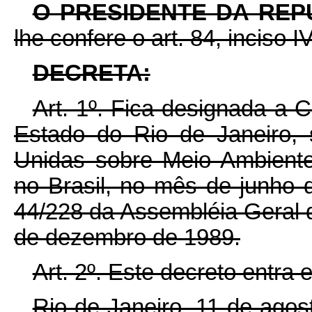
O PRESIDENTE DA REP
lhe confere o art. 84, inciso I
DECRETA:
Art. 1º. Fica designada a C
Estado do Rio de Janeiro,
Unidas sobre Meio Ambiente
no Brasil, no mês de junho
44/228 da Assembléia Geral
de dezembro de 1989.
Art. 2º. Este decreto entra
Rio de Janeiro, 11 de ago