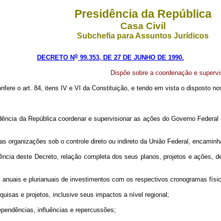
Presidência da República
Casa Civil
Subchefia para Assuntos Jurídicos
o
DECRETO N
99.353, DE 27 DE JUNHO DE 1990.
Dispõe sobre a coordenação e supervi
nfere o art. 84, itens IV e VI da Constituição, e tendo em vista o disposto nos
dência da República coordenar e supervisionar as ações do Governo Federal
as organizações sob o controle direto ou indireto da União Federal, encamin
igência deste Decreto, relação completa dos seus planos, projetos e ações, 
s anuais e plurianuais de investimentos com os respectivos cronogramas físico
uisas e projetos, inclusive seus impactos a nível regional;
dependências, influências e repercussões;