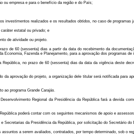
ão ou empresa e para o benefício da região e do País;
s investimentos realizados e os resultados obtidos, no caso de programas j
caráter estatal ou privado; e
nto de atividade ou projeto.
razo de 60 (sessenta) dias a partir da data do recebimento da documentação 
o da Economia, Fazenda e Planejamento, para a aprovação dos programas de i
a República, no prazo de 60 (sessenta) dias da data da vigência deste decr
da aprovação do projeto, a organização dele titular será notificada para ap
eto ao programa Grande Carajás.
 do Desenvolvimento Regional da Presidência da República fará a devida c
a República poderá contar com os seguintes mecanismos de apoio e assessor
s e Secretarias da Presidência da República, por solicitação do Secretário d
s assuntos a serem avaliados, contratados, por tempo determinado, sob o regim