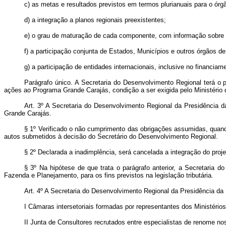
c) as metas e resultados previstos em termos plurianuais para o órg
d) a integração a planos regionais preexistentes;
e) o grau de maturação de cada componente, com informação sobre o
f) a participação conjunta de Estados, Municípios e outros órgãos de 
g) a participação de entidades internacionais, inclusive no financiame
Parágrafo único. A Secretaria do Desenvolvimento Regional terá o p
ações ao Programa Grande Carajás, condição a ser exigida pelo Ministéri
Art. 3º A Secretaria do Desenvolvimento Regional da Presidência d
Grande Carajás.
§ 1º Verificado o não cumprimento das obrigações assumidas, quando 
autos submetidos à decisão do Secretário do Desenvolvimento Regional.
§ 2º Declarada a inadimplência, será cancelada a integração do proj
§ 3º Na hipótese de que trata o parágrafo anterior, a Secretaria
Fazenda e Planejamento, para os fins previstos na legislação tributária.
Art. 4º A Secretaria do Desenvolvimento Regional da Presidência d
I Câmaras intersetoriais formadas por representantes dos Ministério
II Junta de Consultores recrutados entre especialistas de renome no