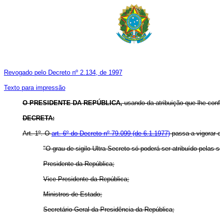
Revogado pelo Decreto nº 2.134, de 1997
Texto para impressão
O PRESIDENTE DA REPÚBLICA,
usando da atribuição que lhe confe
DECRETA:
Art. 1º.
O
art. 6º do Decreto nº 79.099 (de 6.1.1977)
passa a vigorar 
"O grau de sigilo Ultra-Secreto só poderá ser atribuído pelas 
Presidente da República;
Vice-Presidente da República;
Ministros de Estado;
Secretário-Geral da Presidência da República;