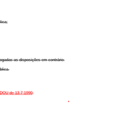
lica;
vogadas as disposições em contrário.
blica.
o DOU de 13.7.1990
.
*