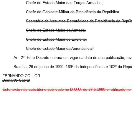
Chefe do Estado-Maior das Forças Armadas;
Chefe do Gabinete Militar da Presidência da República
Secretário de Assuntos Estratégicos da Presidência da Repúb
Chefe do Estado-Maior da Armada;
Chefe do Estado-Maior do Exército;
Chefe do Estado-Maior da Aeronáutica."
Art. 2º.
Este Decreto entrará em vigor na data de sua publicação, re
Brasília, 26 de junho de 1990; 169º da Independência e 102º da Repú
FERNANDO COLLOR
Bernardo Cabral
Este texto não substitui o publicado no D.O.U. de 27.6.1990 e
retificado n