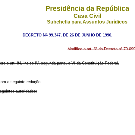
Presidência da República
Casa Civil
Subchefia para Assuntos Jurídicos
o
DECRETO N
99.347, DE 26 DE JUNHO DE 1990.
Modifica o art. 6º do Decreto nº 79.09
re o art. 84, inciso IV, segunda parte, e VI da Constituição Federal,
com a seguinte redação:
seguintes autoridades: