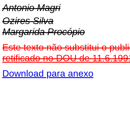
Antonio Magri
Ozires Silva
Margarida Procópio
Este texto não substitui o pub
retificado no DOU de 11.6.199
Download para anexo