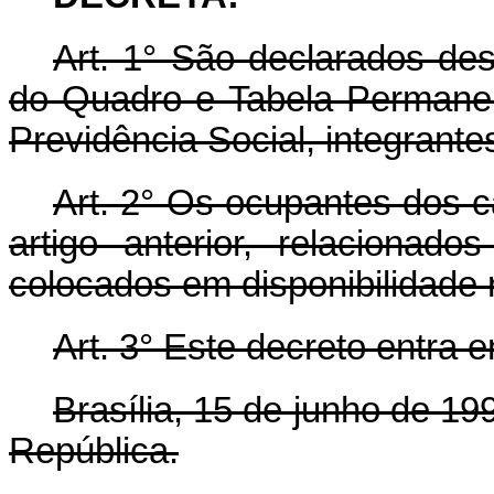
Art.
1° São declarados des
do Quadro e Tabela Permanen
Previdência Social, integrante
Art.
2° Os ocupantes dos c
artigo anterior, relacionad
colocados em disponibilidade
Art.
3° Este decreto entra e
Brasília, 15 de junho de 1
República.