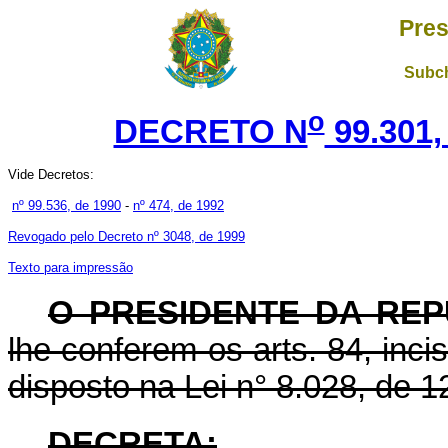
Pres
Subch
o
DECRETO N
99.301,
Vide Decretos:
nº 99.536, de 1990
-
nº 474, de 1992
Revogado pelo Decreto nº 3048, de 1999
Texto para impressão
O PRESIDENTE DA REP
lhe conferem os arts. 84, incis
disposto na Lei n° 8.028, de 1
DECRETA: