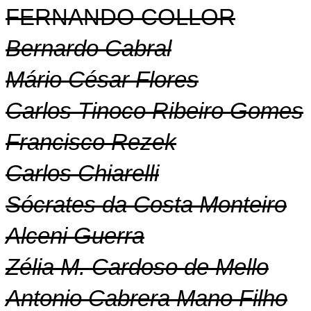
FERNANDO COLLOR
Bernardo Cabral
Mário César Flores
Carlos Tinoco Ribeiro Gomes
Francisco Rezek
Carlos Chiarelli
Sócrates da Costa Monteiro
Alceni Guerra
Zélia M. Cardoso de Mello
Antonio Cabrera Mano Filho