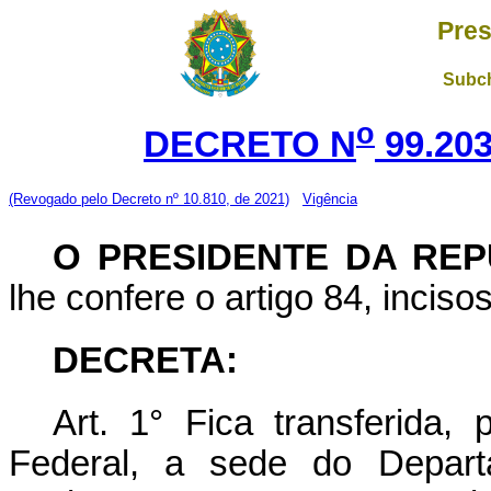
Pres
Subch
o
DECRETO N
99.203
(Revogado pelo Decreto nº 10.810, de 2021)
Vigência
O PRESIDENTE DA REP
lhe confere o artigo 84, inciso
DECRETA:
Art.
1° Fica transferida, p
Federal, a sede do Depart