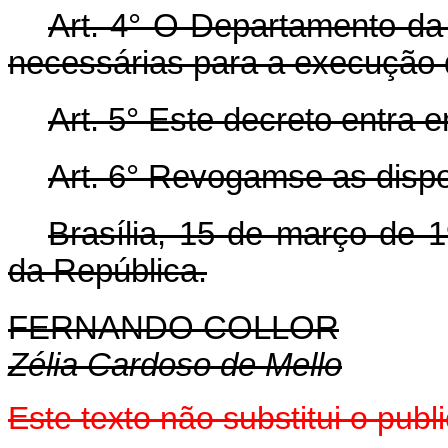
Art.
4° O Departamento da 
necessárias para a execução 
Art.
5° Este decreto entra e
Art.
6° Revogam­se as dispo
Brasília, 15 de março de 
da República.
FERNANDO COLLOR
Zélia Cardoso de Mello
Este texto não substitui o pub