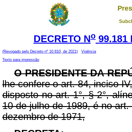
Pres
Subch
o
DECRETO N
99.181
(Revogado pelo Decreto nº 10.810, de 2021)
Vigência
Texto para impressão
O PRESIDENTE DA REP
lhe confere o art. 84, inciso I
disposto no art. 1°, § 2°, alín
10 de julho de 1989, é no art.
dezembro de 1971,