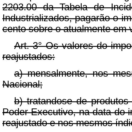
2203.00 da Tabela de Incid
Industrializados, pagarão o i
cento sobre o atualmente em v
Art.
3° Os valores do impos
reajustados:
a) mensalmente, nos mes
Nacional;
b) tratando­se de produto
Poder Executivo, na data do i
reajustado e nos mesmos índi