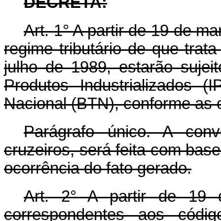
DECRETA:
Art.
1° A partir de 19 de ma
regime tributário de que trata
julho de 1989, estarão sujei
Produtos Industrializados 
Nacional (BTN), conforme as 
Parágrafo único. A con
cruzeiros, será feita com bas
ocorrência do fato gerado.
Art.
2° A partir de 19 
correspondentes aos códig