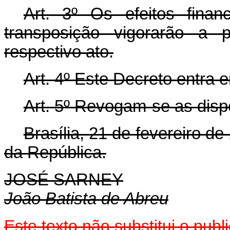
Art. 3º Os efeitos finan
transposição vigorarão a 
respectivo ato.
Art. 4º Este Decreto entra 
Art. 5º Revogam-se as disp
Brasília, 21 de fevereiro d
da República.
JOSÉ SARNEY
João Batista de Abreu
Este texto não substitui o pu