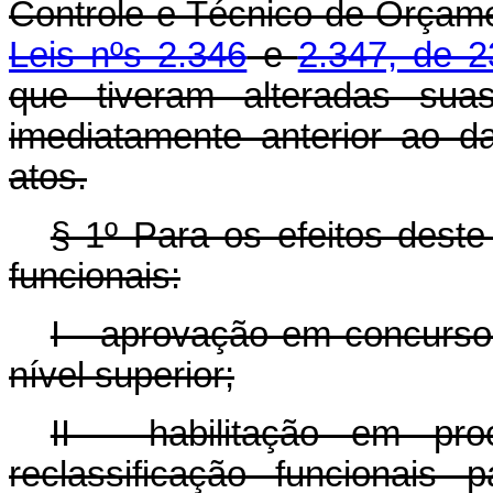
Controle e Técnico de Orçam
Leis nºs 2.346
e
2.347, de 2
que tiveram alteradas suas
imediatamente anterior ao d
atos.
§ 1º Para os efeitos deste
funcionais:
I - aprovação em concurso
nível superior;
II - habilitação em pr
reclassificação funcionais