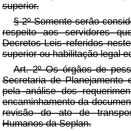
superior.
§ 2º Somente serão consid
respeito aos servidores qu
Decretos-Leis referidos neste
superior ou habilitação legal e
Art. 2º Os órgãos de pess
Secretaria de Planejamento
pela análise dos requerimen
encaminhamento da document
revisão do ato de transpo
Humanos da Seplan.