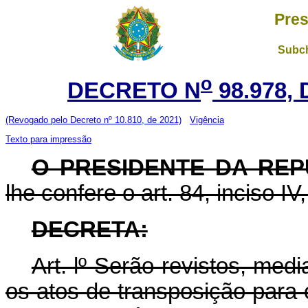
Pres
Subch
o
DECRETO N
98.978, 
(Revogado pelo Decreto nº 10.810, de 2021)
Vigência
Texto para impressão
O PRESIDENTE DA REP
lhe confere o art. 84, inciso IV
DECRETA:
Art. lº Serão revistos, med
os atos de transposição para