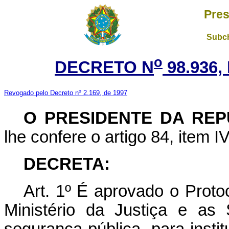
Pres
Subch
o
DECRETO N
98.936,
Revogado pelo Decreto nº 2.169, de 1997
O PRESIDENTE DA REP
lhe confere o artigo 84, item I
DECRETA:
Art. 1º É aprovado o Proto
Ministério da Justiça e as
segurança pública, para insti