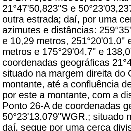
21°47'50,823"S e 50°23'03,23
outra estrada; daí, por uma ce
azimutes e distâncias: 259°35
e 10,29 metros, 251°20'01,0" 
metros e 175°29'04,7" e 138,0
coordenadas geográficas 21°4
situado na margem direita do C
montante, até a confluência 
por este a montante, com a dis
Ponto 26-A de coordenadas ge
50°23'13,079"WGR.; situado na
daí, segue por uma cerca divi