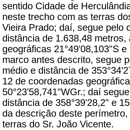
sentido Cidade de Herculândi
neste trecho com as terras d
Vieira Prado; daí, segue pelo 
distância de 1.638,48 metros,
geográficas 21°49'08,103"S e
marco antes descrito, segue p
médio e distância de 353°34'2
12 de coordenadas geográfica
50°23'58,741"WGr.; daí segue 
distância de 358°39'28,2" e 15
da descrição deste perímetro,
terras do Sr. João Vicente.