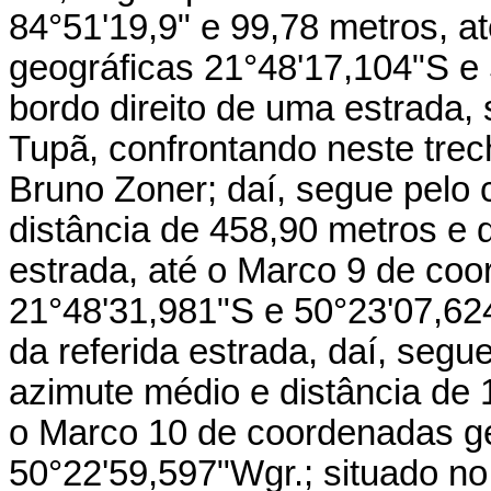
84°51'19,9" e 99,78 metros, 
geográficas 21°48'17,104"S e 
bordo direito de uma estrada,
Tupã, confrontando neste trec
Bruno Zoner; daí, segue pelo 
distância de 458,90 metros e 
estrada, até o Marco 9 de co
21°48'31,981"S e 50°23'07,62
da referida estrada, daí, segu
azimute médio e distância de 
o Marco 10 de coordenadas ge
50°22'59,597"Wgr.; situado no