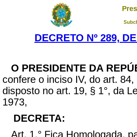
Pres
Subch
DECRETO Nº 289, DE
O PRESIDENTE DA REPÚ
confere o inciso IV, do art. 84
disposto no art. 19, § 1°, da 
1973,
DECRETA:
Art.
1.° Fica Homologada, par