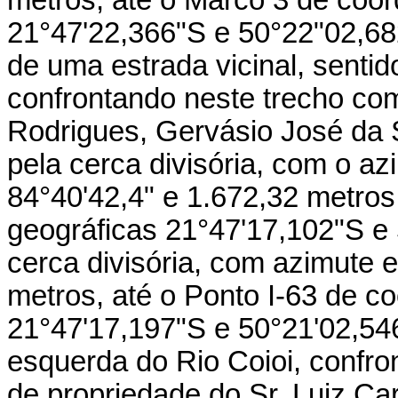
metros, até o Marco 3 de coo
21°47'22,366"S e 50°22"02,682
de uma estrada vicinal, senti
confrontando neste trecho com 
Rodrigues, Gervásio José da S
pela cerca divisória, com o az
84°40'42,4" e 1.672,32 metro
geográficas 21°47'17,102"S e 
cerca divisória, com azimute e
metros, até o Ponto I-63 de c
21°47'17,197"S e 50°21'02,5
esquerda do Rio Coioi, confro
de propriedade do Sr. Luiz Ca