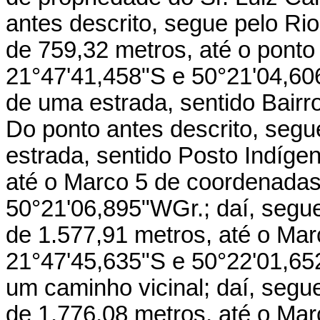
antes descrito, segue pelo Rio
de 759,32 metros, até o ponto
21°47'41,458"S e 50°21'04,606
de uma estrada, sentido Bairro
Do ponto antes descrito, segue
estrada, sentido Posto Indíge
até o Marco 5 de coordenadas
50°21'06,895"WGr.; daí, segue
de 1.577,91 metros, até o Ma
21°47'45,635"S e 50°22'01,65
um caminho vicinal; daí, segue
de 1.776,08 metros, até o Ma