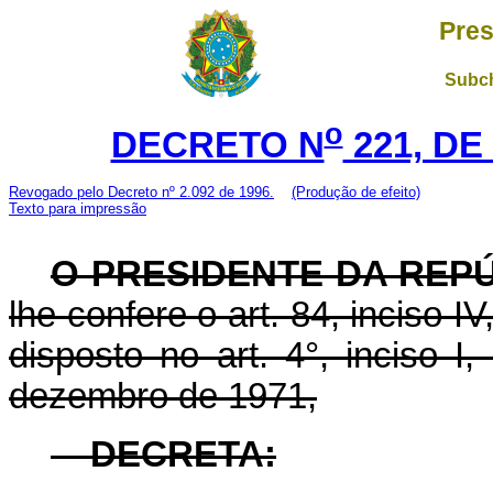
Pres
Subch
o
DECRETO N
221, DE
Revogado pelo Decreto nº 2.092 de 1996.
(Produção de efeito)
Texto para impressão
O PRESIDENTE DA REP
lhe confere o art. 84, inciso I
disposto no art. 4°, inciso I
dezembro de 1971,
DECRETA: