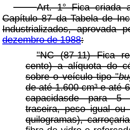
Art. 1° Fica criada
Capítulo 87 da Tabela de In
Industrializados, aprovada 
dezembro de 1988
:
"NC (87-11) Fica r
cento) a alíquota do c
sobre o veículo tipo "
bu
de até 1.600 cm³ e até 
capacidasde para 5 (
traseira, peso igual ou
quilogramas), carroçar