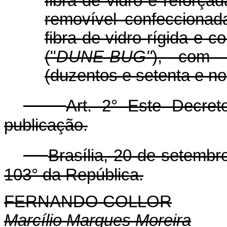
fibra de vidro e reforça
removível confeccionada
fibra de vidro rígida e c
("
DUNE-BUG"
), com 
(duzentos e setenta e no
Art. 2° Este Decre
publicação.
Brasília, 20 de setemb
103° da República.
FERNANDO COLLOR
Marcílio Marques Moreira