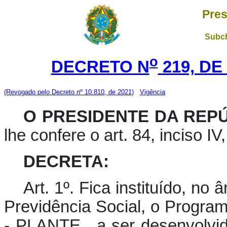
Pres
Subch
o
DECRETO N
219, DE
(Revogado pelo Decreto nº 10.810, de 2021)
Vigência
O PRESIDENTE DA REP
lhe confere o art. 84, inciso I
DECRETA:
Art. 1º. Fica instituído, no
Previdência Social, o Progra
- PLANTE , a ser desenvolvi