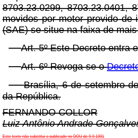
8703.23.0299, 8703.23.0401, 
movidos por motor provido de in
(SAE) se situe na faixa de mai
Art. 5º Este Decreto entra 
Art. 6º Revoga-se o
Decreto
Brasília, 6 de setembro d
da República.
FERNANDO COLLOR
Luiz Antônio Andrade Gonçalve
Este texto não substitui o publicado no DOU de 9.9.1991