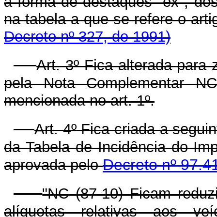
a forma de destaques "ex", dos
na tabela a que se refere o
Decreto nº 327, de 1991)
Art. 3º Fica alterada para 
pela Nota Complementar NC 
mencionada no art. 1º.
Art. 4º Fica criada a segu
da Tabela de Incidência do Imp
Decreto nº 97.4
aprovada pelo
"NC (87-10) Ficam reduz
alíquotas relativas aos ve