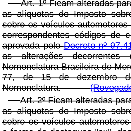
Art. 1º Ficam alteradas pa
as alíquotas do Imposto sobre
sobre os veículos automotores 
correspondentes códigos de cl
aprovada pelo
Decreto nº 97.4
as alterações decorrentes 
Nomenclatura Brasileira de Me
77, de 15 de dezembro de
Nomenclatura.
(Revogado
Art. 2º Ficam alteradas par
as alíquotas do Imposto sobre
sobre os veículos automotores