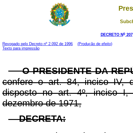
Pres
Subch
o
DECRETO N
207
Revogado pelo Decreto nº 2.092 de 1996
(Produção de efeito)
Texto para impressão
O PRESIDENTE DA REP
confere o art. 84, inciso IV,
disposto no art. 4º, inciso I
dezembro de 1971,
DECRETA: