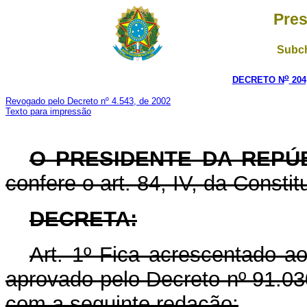
Pres
Subch
o
DECRETO N
204
Revogado pelo Decreto nº 4.543, de 2002
Texto para impressão
O PRESIDENTE DA REPÚB
confere o art. 84, IV, da Constit
DECRETA:
Art. 1º Fica acrescentado a
aprovado pelo Decreto nº 91.030
com a seguinte redação: