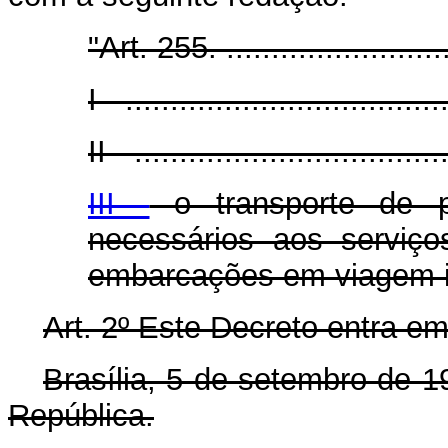
"Art. 255. ...........................
I - ...................................
II - ..................................
III -
o transporte de p
necessários aos serviç
embarcações em viagem in
Art. 2º Este Decreto entra em
Brasília, 5 de setembro de 
República.