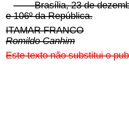
Brasília, 23 de dezembro
e 106º da República.
ITAMAR FRANCO
Romildo Canhim
Este texto não substitui o pu