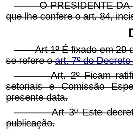
O PRESIDENTE DA REPÚB
que lhe confere o art. 84, inc
DE
Art 1º É fixado em 29 de
se refere o
art. 7º do Decreto
Art. 2º Ficam ratific
setoriais e Comissão Espe
presente data.
Art 3º Este decreto e
publicação.