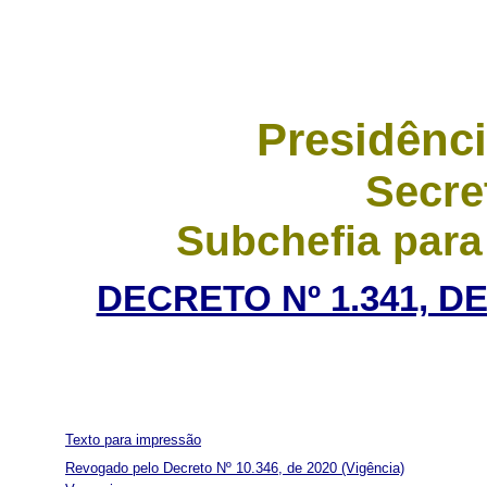
Presidênci
Secre
Subchefia para
DECRETO Nº 1.341, D
Texto para impressão
Revogado pelo Decreto Nº 10.346, de 2020
(Vigência)