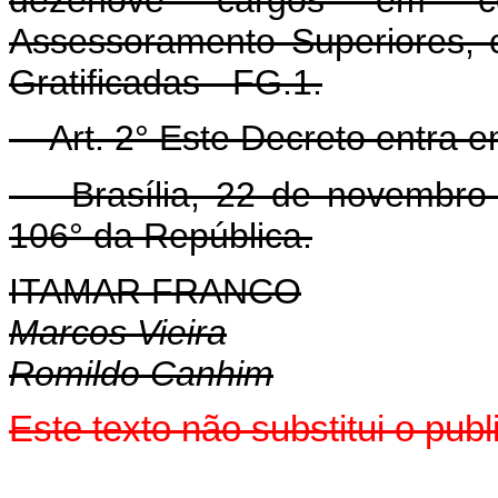
Assessoramento Superiores, 
Gratificadas - FG.1.
Art. 2° Este Decreto entra 
Brasília, 22 de novembro
106° da República.
ITAMAR FRANCO
Marcos Vieira
Romildo Canhim
Este texto não substitui o pu