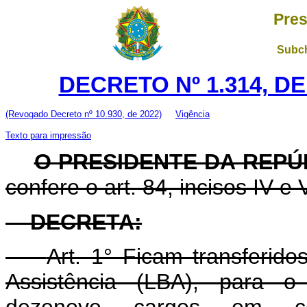
Pres
Subch
DECRETO Nº 1.314, D
(Revogado Decreto nº 10.930, de 2022)
Vigência
Texto para impressão
O PRESIDENTE DA REPÚ
confere o art. 84, incisos IV e 
DECRETA:
Art. 1° Ficam transferid
Assistência (LBA), para o 
dezenove cargos em c