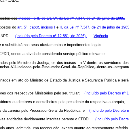
ica - CADE;
upostos dos
incisos I e II, do art. 5º, da Lei nº 7.347, de 24 de julho de 1985.
upostos do
art. 5º,
caput
, incisos I
e
II, da Lei nº 7.347, de 24 de julho de 198
s – ANPD.
(Incluído pelo Decreto nº 12.881, de 2026).
Vigência
ue o substituirá nos seus afastamentos e impedimentos legais.
 CFDD, sendo a atividade considerada serviço público relevante.
os pelo Ministro da Justiça; os dos incisos I a V dentre os servidores dos r
inciso VII indicado pelo Procurador-Geral da República, dente os integrant
ignados em ato do Ministro de Estado da Justiça e Segurança Pública e ser
idores dos respectivos Ministérios pelo seu titular;
(Incluído pelo Decreto nº 
ervidores ou diretores e conselheiros pelo presidente da respectiva autarqui
tes da carreira pelo Procurador-Geral da República; e
(Incluído pelo Decreto 
ctivas entidades devidamente inscritas perante o CFDD.
(Incluído pelo Decre
is anos, admitida uma recondução, exceto quanto ao representante referido n