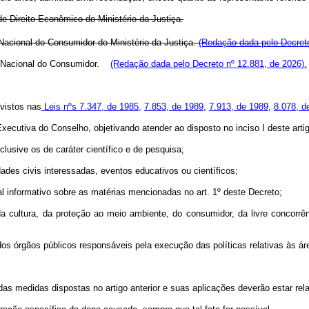
e Direito Econômico do Ministério da Justiça.
acional do Consumidor do Ministério da Justiça.
(Redação dada pelo Decreto
ia Nacional do Consumidor.
(Redação dada pelo Decreto nº 12.881, de 2026).
evistos nas
Leis nºs 7.347, de 1985,
7.853, de 1989
,
7.913, de 1989
,
8.078, d
Executiva do Conselho, objetivando atender ao disposto no inciso I deste arti
clusive os de caráter científico e de pesquisa;
ades civis interessadas, eventos educativos ou científicos;
ial informativo sobre as matérias mencionadas no art. 1º deste Decreto;
cultura, da proteção ao meio ambiente, do consumidor, da livre concorrência,
os órgãos públicos responsáveis pela execução das políticas relativas às áre
 das medidas dispostas no artigo anterior e suas aplicações deverão estar r