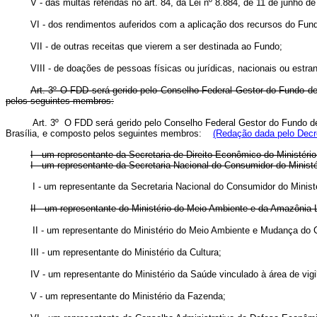
V - das multas referidas no art. 84, da Lei nº 8.884, de 11 de junho de
VI - dos rendimentos auferidos com a aplicação dos recursos do Fun
VII - de outras receitas que vierem a ser destinada ao Fundo;
VIII - de doações de pessoas físicas ou jurídicas, nacionais ou estran
Art. 3º O FDD será gerido pelo Conselho Federal Gestor do Fundo de 
pelos seguintes membros:
Art. 3º O FDD será gerido pelo Conselho Federal Gestor do Fundo de
Brasília, e composto pelos seguintes membros:
(Redação dada pelo Decre
I - um representante da Secretaria de Direito Econômico do Ministério 
I - um representante da Secretaria Nacional do Consumidor do Ministér
I - um representante da Secretaria Nacional do Consumidor do Minis
II - um representante do Ministério do Meio Ambiente e da Amazônia 
II - um representante do Ministério do Meio Ambiente e Mudança d
III - um representante do Ministério da Cultura;
IV - um representante do Ministério da Saúde vinculado à área de vigil
V - um representante do Ministério da Fazenda;