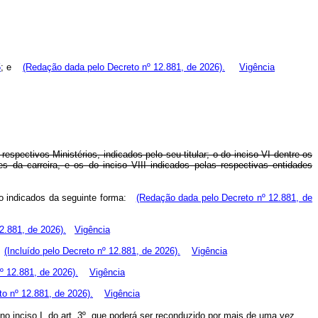
5
; e
(Redação dada pelo Decreto nº 12.881, de 2026).
Vigência
espectivos Ministérios, indicados pelo seu titular; o do inciso VI dentre os
es da carreira, e os do inciso VIII indicados pelas respectivas entidades
ão indicados da seguinte forma:
(Redação dada pelo Decreto nº 12.881, de
12.881, de 2026).
Vigência
a;
(Incluído pelo Decreto nº 12.881, de 2026).
Vigência
nº 12.881, de 2026).
Vigência
to nº 12.881, de 2026).
Vigência
o inciso I, do art. 3º, que poderá ser reconduzido por mais de uma vez.