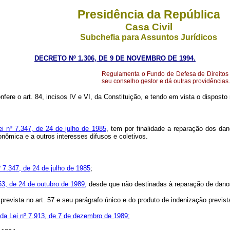
Presidência da República
Casa Civil
Subchefia para Assuntos Jurídicos
DECRETO Nº 1.306, DE 9 DE NOVEMBRO DE 1994.
Regulamenta o Fundo de Defesa de Direitos Di
seu conselho gestor e dá outras providências.
fere o art. 84, incisos IV e VI, da Constituição, e tendo em vista o disposto 
ei nº 7.347, de 24 de julho de 1985
, tem por finalidade a reparação dos da
econômica e a outros interesses difusos e coletivos.
º 7.347, de 24 de julho de 1985
;
53, de 24 de outubro de 1989,
desde que não destinadas à reparação de danos 
 prevista no art. 57 e seu parágrafo único e do produto de indenização previs
, da Lei nº 7.913, de 7 de dezembro de 1989;