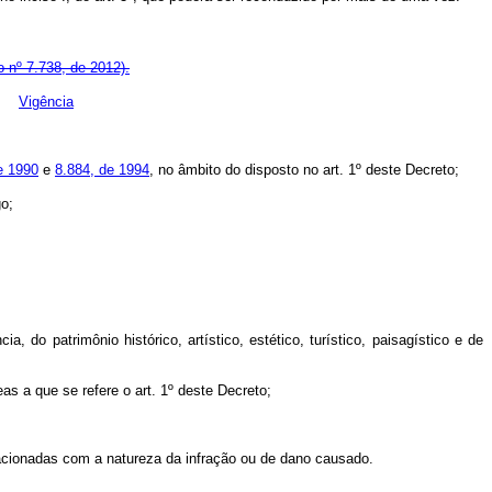
 nº 7.738, de 2012).
Vigência
e 1990
e
8.884, de 1994
, no âmbito do disposto no art. 1º deste Decreto;
go;
 do patrimônio histórico, artístico, estético, turístico, paisagístico e de
as a que se refere o art. 1º deste Decreto;
elacionadas com a natureza da infração ou de dano causado.