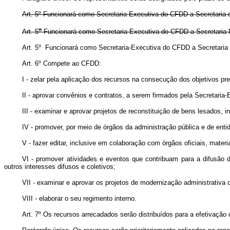
Art. 5º Funcionará como Secretaria-Executiva do CFDD a Secretaria d
o
Art. 5
Funcionará como Secretaria-Executiva do CFDD a Secretaria N
Art. 5º Funcionará como Secretaria-Executiva do CFDD a Secretar
Art. 6º Compete ao CFDD:
I - zelar pela aplicação dos recursos na consecução dos objetivos pr
II - aprovar convênios e contratos, a serem firmados pela Secretaria-
III - examinar e aprovar projetos de reconstituição de bens lesados, in
IV - promover, por meio de órgãos da administração pública e de entid
V - fazer editar, inclusive em colaboração com órgãos oficiais, mater
VI - promover atividades e eventos que contribuam para a difusão da 
outros interesses difusos e coletivos;
VII - examinar e aprovar os projetos de modernização administrativa d
VIII - elaborar o seu regimento interno.
Art. 7º Os recursos arrecadados serão distribuídos para a efetivação