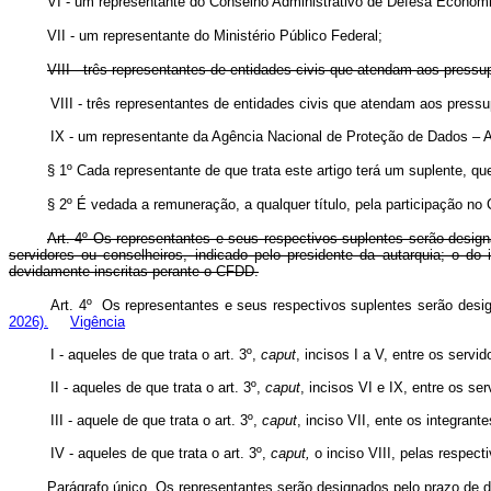
VI - um representante do Conselho Administrativo de Defesa Econôm
VII - um representante do Ministério Público Federal;
VIII - três representantes de entidades civis que atendam aos press
VIII - três representantes de entidades civis que atendam aos press
IX - um representante da Agência Nacional de Proteção de Dado
§ 1º Cada representante de que trata este artigo terá um suplente, q
§ 2º É vedada a remuneração, a qualquer título, pela participação no
Art. 4º Os representantes e seus respectivos suplentes serão designad
servidores ou conselheiros, indicado pelo presidente da autarquia; o do 
devidamente inscritas perante o CFDD.
Art. 4º Os representantes e seus respectivos suplentes serão des
2026).
Vigência
I - aqueles de que trata o art. 3º,
caput
, incisos I a V, entre os serv
II - aqueles de que trata o art. 3º,
caput
, incisos VI e IX, entre os s
III - aquele de que trata o art. 3º,
caput
, inciso VII, ente os integran
IV - aqueles de que trata o art. 3º,
caput,
o inciso VIII, pelas respe
Parágrafo único. Os representantes serão designados pelo prazo de do