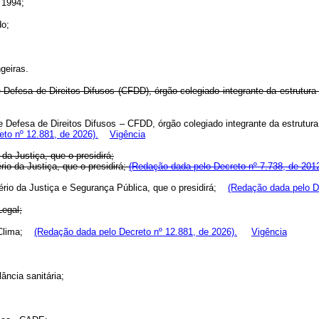
 1994;
do;
geiras.
Defesa de Direitos Difusos (CFDD), órgão colegiado integrante da estrutura
 Defesa de Direitos Difusos – CFDD, órgão colegiado integrante da estrutura
to nº 12.881, de 2026).
Vigência
da Justiça, que o presidirá;
io da Justiça, que o presidirá;
(Redação dada pelo Decreto nº 7.738, de 2012
tério da Justiça e Segurança Pública, que o presidirá;
(Redação dada pelo De
Legal;
o Clima;
(Redação dada pelo Decreto nº 12.881, de 2026).
Vigência
ância sanitária;