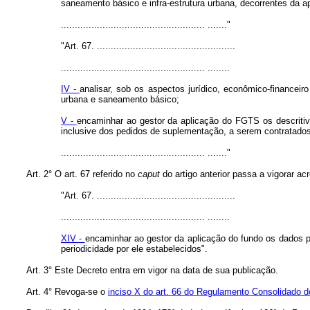
saneamento básico e infra-estrutura urbana, decorrentes da 
.................................................... ......."
"Art. 67. ..................................................
.................................................... ........
IV -
analisar, sob os aspectos jurídico, econômico-financeiro
urbana e saneamento básico;
V -
encaminhar ao gestor da aplicação do FGTS os descritivo
inclusive dos pedidos de suplementação, a serem contratad
.................................................... ......."
Art. 2° O art. 67 referido no
caput
do artigo anterior passa a vigorar ac
"Art. 67. ..................................................
.................................................... ........
XIV -
encaminhar ao gestor da aplicação do fundo os dados p
periodicidade por ele estabelecidos".
Art. 3° Este Decreto entra em vigor na data de sua publicação.
Art. 4° Revoga-se o
inciso X do art. 66 do Regulamento Consolidado 