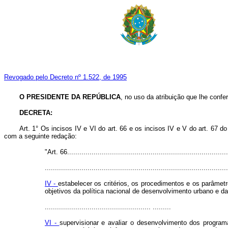
Revogado pelo Decreto nº 1.522, de 1995
O PRESIDENTE DA REPÚBLICA
, no uso da atribuição que lhe confer
DECRETA:
Art. 1° Os incisos IV e VI do art. 66 e os incisos IV e V do art. 67 d
com a seguinte redação:
"Art. 66...............................................................................
..........................................................................................
IV -
estabelecer os critérios, os procedimentos e os parâme
objetivos da política nacional de desenvolvimento urbano e da
.................................................... .........
VI -
supervisionar e avaliar o desenvolvimento dos program