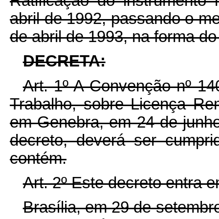
Ratificação do instrumento 
abril de 1992, passando o me
de abril de 1993, na forma do
DECRETA:
Art. 1º A Convenção nº 14
Trabalho, sobre Licença Re
em Genebra, em 24 de junho
decreto, deverá ser cumpri
contém.
Art. 2º Este decreto entra 
Brasília, em 29 de setembr