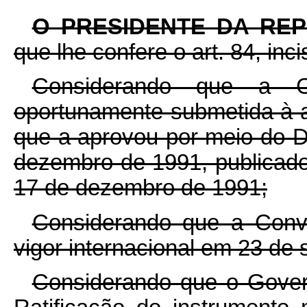
O PRESIDENTE DA RE
que lhe confere o art. 84, inci
Considerando que a C
oportunamente submetida à 
que a aprovou por meio do De
dezembro de 1991, publicado 
17 de dezembro de 1991;
Considerando que a Conv
vigor internacional em 23 de
Considerando que o Govern