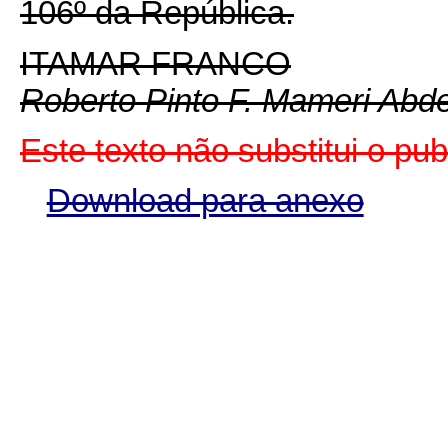
106º da República.
ITAMAR FRANCO
Roberto Pinto F. Mameri Abd
Este texto não substitui o pu
Download para anexo