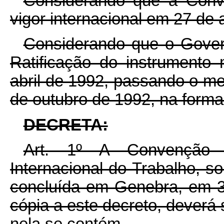
Considerando que a Conv
vigor internacional em 27 de
Considerando que o Govern
Ratificação do instrumento 
abril de 1992, passando o me
de outubro de 1992, na forma 
DECRETA:
Art. 1º A Convenção 
Internacional do Trabalho, s
concluída em Genebra, em 3
cópia a este decreto, deverá
nela se contém.