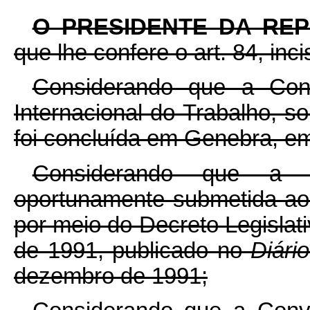
O PRESIDENTE DA RE
que lhe confere o art. 84, inci
Considerando que a Con
Internacional do Trabalho, s
foi concluída em Genebra, e
Considerando que a 
oportunamente submetida ao
por meio do Decreto Legisla
de 1991, publicado no
Diári
dezembro de 1991;