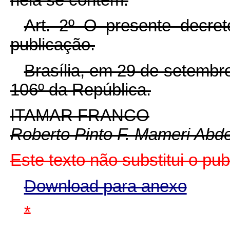
Art. 2º O presente decre
publicação.
Brasília, em 29 de setembr
106º da República.
ITAMAR FRANCO
Roberto Pinto F. Mameri Abd
Este texto não substitui o pu
Download para anexo
*