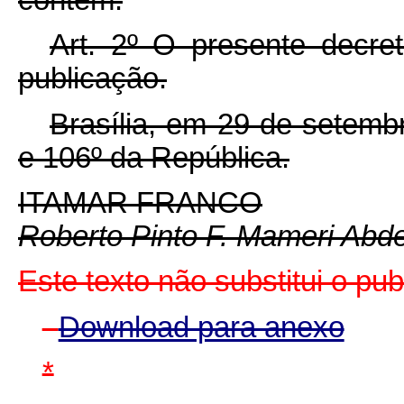
Art. 2º O presente decre
publicação.
Brasília, em 29 de setemb
e 106º da República.
ITAMAR FRANCO
Roberto Pinto F. Mameri Abd
Este texto não substitui o pu
Download para anexo
*