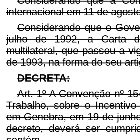
Considerando que a Con
internacional em 11 de agost
Considerando que o Gover
julho de 1992, a Carta de
multilateral, que passou a vi
de 1993, na forma do seu arti
DECRETA:
Art. 1º A Convenção nº 15
Trabalho, sobre o Incentivo
em Genebra, em 19 de junho
decreto, deverá ser cumpri
contém.