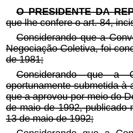
O PRESIDENTE DA RE
que lhe confere o art. 84, inci
Considerando que a Conve
Negociação Coletiva, foi co
de 1981;
Considerando que a C
oportunamente submetida à 
que a aprovou por meio do De
de maio de 1992, publicado
13 de maio de 1992;