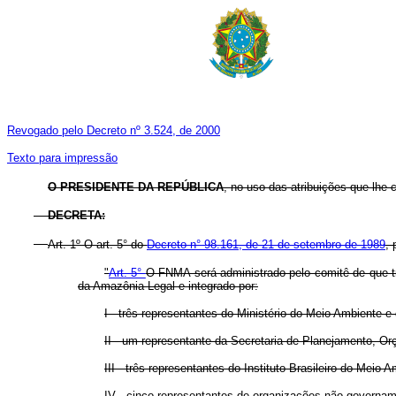
Revogado pelo Decreto nº 3.524, de 2000
Texto para impressão
O PRESIDENTE DA REPÚBLICA
, no uso das atribuições que lhe c
DECRETA:
Art.
1º O art. 5° do
Decreto n° 98.161, de 21 de setembro de 1989
, 
"
Art. 5°
O FNMA será administrado pelo comitê de que t
da Amazônia Legal e integrado por:
I - três representantes do Ministério do Meio Ambiente 
II - um representante da Secretaria de Planejamento, O
III - três representantes do Instituto Brasileiro do Me
IV - cinco representantes de organizações não-governam