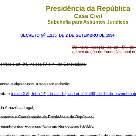
Presidência da República
Casa Civil
Subchefia para Assuntos Jurídicos
o
DECRETO N
1.235, DE 2 DE SETEMBRO DE 1994.
Dá nova redação ao art. 5°, do
administração do Fundo Nacional d
onfere o art. 84, incisos IV e VI, da Constituição,
passa a vigorar com a seguinte redação:
rata o
inciso XVI, letra "
d"
, do art. 19, da Lei n° 8.490, de 19 de novembro 
e da Amazônia Legal;
rçamento e Coordenação da Presidência da República;
io Ambiente e dos Recursos Naturais Renováveis IBAMA;
entais que atuam na área de meio ambiente, na proporção de um para cada re