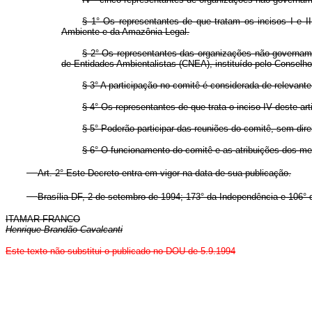
§ 1° Os representantes de que tratam os incisos I e II
Ambiente e da Amazônia Legal.
§ 2° Os representantes das organizações não-governamen
de Entidades Ambientalistas (CNEA), instituído pelo Consel
§ 3° A participação no comitê é considerada de relevant
§ 4° Os representantes de que trata o inciso IV deste ar
§ 5° Poderão participar das reuniões do comitê, sem dir
§ 6° O funcionamento do comitê e as atribuições dos me
Art. 2° Este Decreto entra em vigor na data de sua publicação.
Brasília-DF, 2 de setembro de 1994; 173° da Independência e 106° 
ITAMAR FRANCO
Henrique Brandão Cavalcanti
Este texto não substitui o publicado no DOU de 5.9.1994