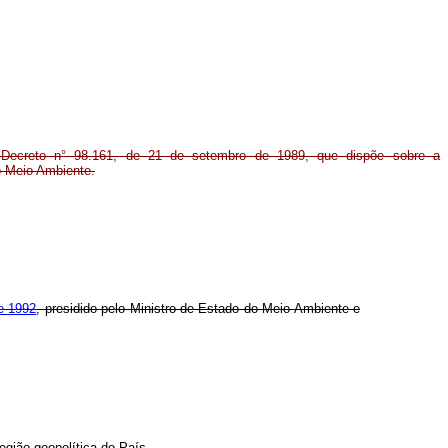
 Decreto n° 98.161, de 21 de setembro de 1989, que dispõe sobre a
o Meio Ambiente.
de 1992
, presidido pelo Ministro de Estado do Meio Ambiente e
gião geopolítica do País.