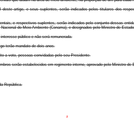
I deste artigo, e seus suplentes, serão indicados pelos titulares dos res
tais, e respectivos suplentes, serão indicados pelo conjunto dessas entidad
ho Nacional do Meio Ambiente (Conama), e designados pelo Ministro de Estad
e interesse público e não será remunerada.
tigo terão mandato de dois anos.
eito a voto, pessoas convidadas pelo seu Presidente.
mbros serão estabelecidos em regimento interno, aprovado pelo Ministro de
da República.
*