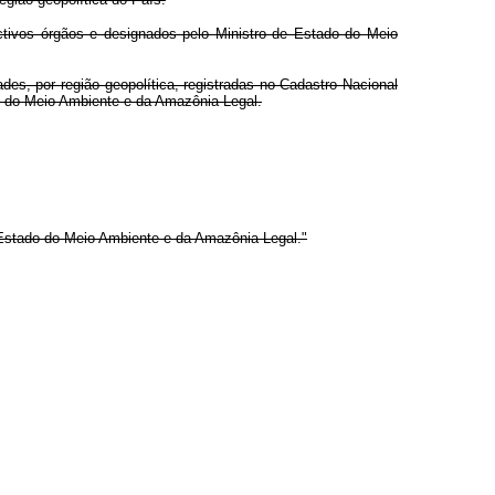
pectivos órgãos e designados pelo Ministro de Estado do Meio
es, por região geopolítica, registradas no Cadastro Nacional
o do Meio Ambiente e da Amazônia Legal.
 Estado do Meio Ambiente e da Amazônia Legal."