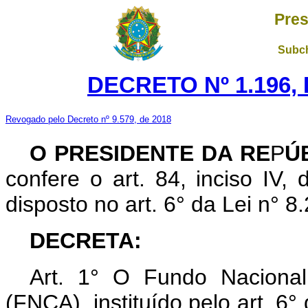
Pres
Subch
DECRETO Nº 1.196, 
Revogado pelo Decreto nº 9.579, de 2018
O PRESIDENTE DA RE
P
Ú
confere o art. 84, inciso IV,
disposto no art. 6° da Lei n° 
DECRETA:
Art. 1° O Fundo Naciona
(FNCA), instituído pelo art. 6°