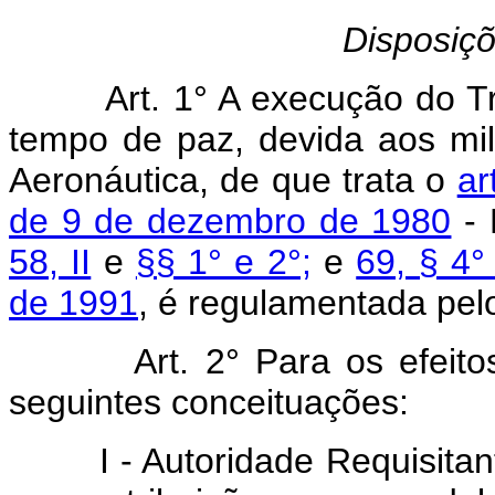
Disposiçõ
Art. 1° A execução do Tran
tempo de paz, devida aos mil
Aeronáutica, de que trata o
ar
de 9 de dezembro de 1980
- 
58, II
e
§§ 1° e 2°;
e
69, § 4°
de 1991
, é regulamentada pel
Art. 2° Para os efeitos d
seguintes conceituações:
I - Autoridade Requisitant