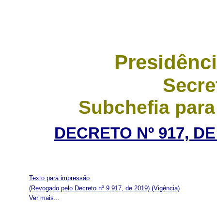
Presidênci
Secre
Subchefia para
DECRETO Nº 917, DE
Texto para impressão
(Revogado pelo Decreto nº 9.917, de 2019)
(Vigência)
Ver mais...