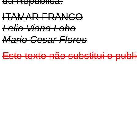
da República.
ITAMAR FRANCO
Lelio Viana Lobo
Mario Cesar Flores
Este texto não substitui o pub