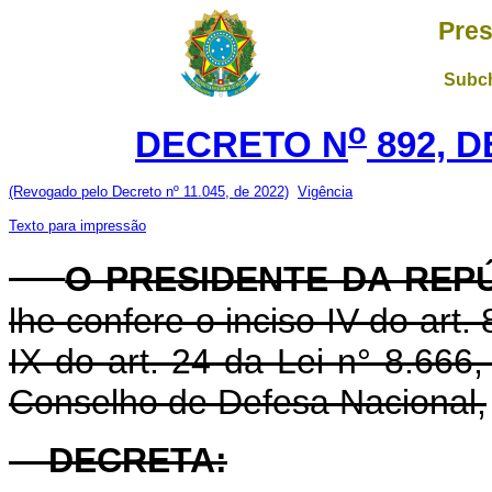
Pres
Subch
o
DECRETO N
892, D
(Revogado pelo Decreto nº 11.045, de 2022)
Vigência
Texto para impressão
O PRESIDENTE DA REP
lhe confere o inciso IV do art.
IX do art. 24 da Lei n° 8.666
Conselho de Defesa Nacional,
DECRETA: