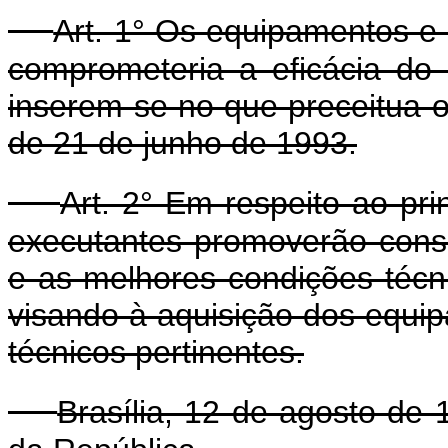
Art. 1° Os equipamentos e 
comprometeria a eficácia do
inserem-se no que preceitua o 
de 21 de junho de 1993.
Art. 2° Em respeito ao pri
executantes promoverão cons
e as melhores condições técn
visando à aquisição dos equip
técnicos pertinentes.
Brasília, 12 de agosto de