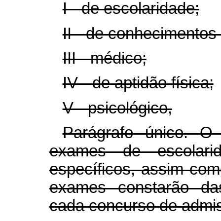
I - de escolaridade;
II - de conhecimentos
III - médico;
IV - de aptidão física;
V - psicológico,
Parágrafo único. O
exames de escolari
específicos, assim com
exames constarão das
cada concurso de admi