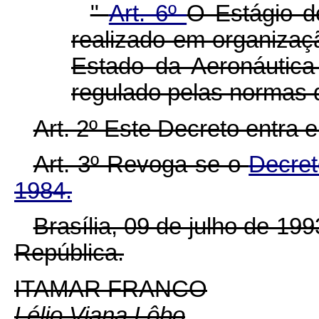
"
Art. 6º
O Estágio d
realizado em organizaç
Estado da Aeronáutica
regulado pelas normas q
Art. 2º Este Decreto entra 
Art. 3º Revoga-se o
Decret
1984.
Brasília, 09 de julho de 19
República.
ITAMAR FRANCO
Lélio Viana Lôbo