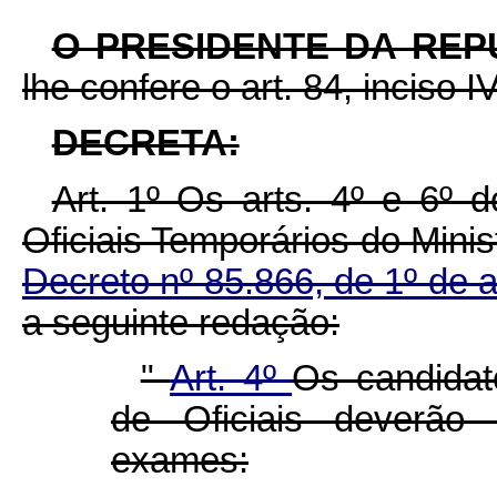
O PRESIDENTE DA REP
lhe confere o art. 84, inciso I
DECRETA:
Art. 1º Os arts. 4º e 6º
Oficiais Temporários do Minis
Decreto nº 85.866, de 1º de a
a seguinte redação:
"
Art. 4º
Os candida
de Oficiais deverão 
exames: