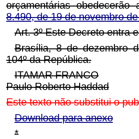
orçamentárias obedecerão
8.490, de 19 de novembro de
Art. 3º Este Decreto entra 
Brasília, 8 de dezembro 
104º da República.
ITAMAR FRANCO
Paulo Roberto Haddad
Este texto não substitui o p
Download para anexo
*