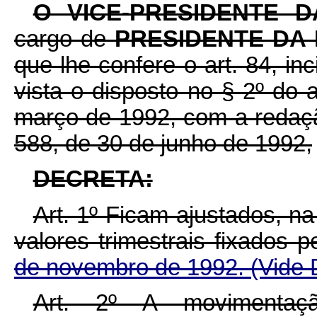
O VICE-PRESIDENTE 
cargo de
PRESIDENTE DA
que lhe confere o art. 84, in
vista o disposto no § 2º do 
março de 1992, com a redaçã
588, de 30 de junho de 1992,
DECRETA:
Art. 1º Ficam ajustados, n
valores trimestrais fixados 
de novembro de 1992.
(Vide 
Art. 2º A movimenta