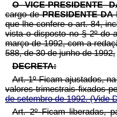
O VICE-PRESIDENTE 
cargo de
PRESIDENTE DA
que lhe confere o art. 84, in
vista o disposto no § 2º do 
março de 1992, com a redaçã
588, de 30 de junho de 1992,
DECRETA:
Art. 1º Ficam ajustados, n
valores trimestrais fixados p
de setembro de 1992.
(Vide 
Art. 2º Ficam liberadas,