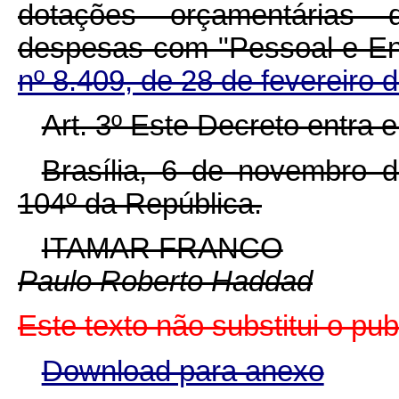
dotações orçamentárias
despesas com "Pessoal e En
nº 8.409, de 28 de fevereiro 
Art. 3º Este Decreto entra 
Brasília, 6 de novembro 
104º da República.
ITAMAR FRANCO
Paulo Roberto Haddad
Este texto não substitui o p
Download para anexo