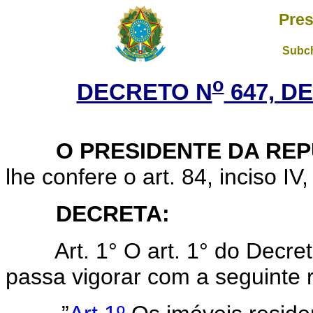
Pres
Subch
o
DECRETO N
647, D
O PRESIDENTE DA REP
lhe confere o art. 84, inciso IV
DECRETA:
Art. 1° O art. 1° do Decr
passa vigorar com a seguinte 