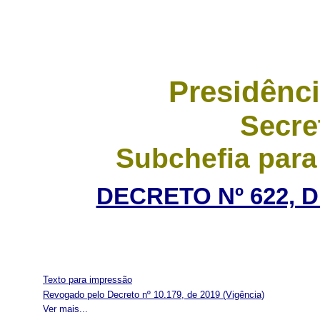
Presidênci
Secre
Subchefia para
DECRETO Nº 622, D
Texto para impressão
Revogado pelo Decreto nº 10.179, de 2019
(Vigência)
Ver mais...