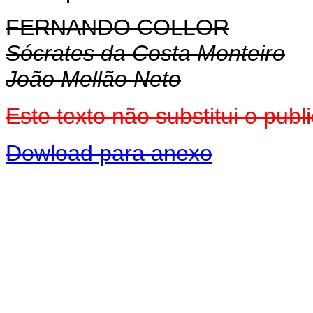
FERNANDO COLLOR
Sócrates da Costa Monteiro
João Mellão Neto
Este texto não substitui o pub
Dowload para anexo