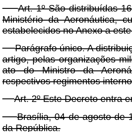
Art. 1º São distribuídas 
Ministério da Aeronáutica, cu
estabelecidos no Anexo a este
Parágrafo único. A distribu
artigo, pelas organizações mil
ato do Ministro da Aeroná
respectivos regimentos interno
Art. 2º Este Decreto entra 
Brasília, 04 de agosto de
da República.