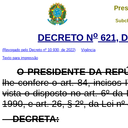
Pres
Subch
o
DECRETO N
621, 
(Revogado pelo Decreto nº 10.930, de 2022)
Vigência
Texto para impressão
O PRESIDENTE DA REP
lhe confere o art. 84, incisos
vista o disposto no art. 6º d
1990, e art. 26, § 2º, da Lei n
DECRETA: