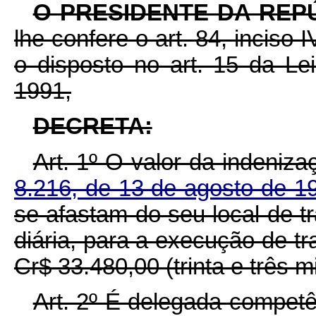
O PRESIDENTE DA REP
lhe confere o art. 84, inciso 
o disposto no art. 15 da L
1991,
DECRETA:
Art. 1º O valor da indeniza
8.216, de 13 de agosto de 
se afastam do seu local de t
diária, para a execução de t
Cr$ 33.480,00 (trinta e três m
Art. 2º É delegada competê