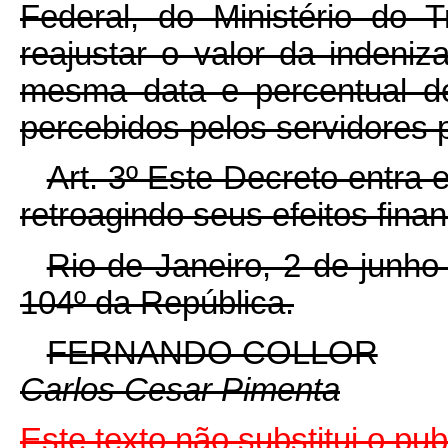
Federal, do Ministério do 
reajustar o valor da indeniz
mesma data e percentual de
percebidos pelos servidores p
Art. 3º Este Decreto entra 
retroagindo seus efeitos fina
Rio de Janeiro, 2 de junh
104º da República.
FERNANDO COLLOR
Carlos Cesar Pimenta
Este texto não substitui o pu