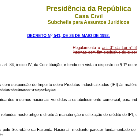
Presidência da República
Casa Civil
Subchefia para Assuntos Jurídicos
o
DECRETO N
541, DE 26 DE MAIO DE 1992.
Regulamenta o
art. 3° da Lei n° 
internas com fim exclusivo de expor
o art. 84, inciso IV, da Constituição, e tendo em vista o disposto no § 1º do ar
da com suspensão do Imposto sobre Produtos Industrializados (IPI) às matéri
rodutos destinados à exportação.
ída dos insumos nacionais vendidos a estabelecimento comercial, para ind
eferidos neste artigo o direito à manutenção e utilização do crédito do IPI,
ção pelo Secretário da Fazenda Nacional, mediante parecer fundamentado do
I.