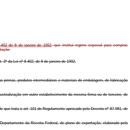
8.402 de 8 de janeiro de 1992
, que institui regime especial para compras
tação.
t. 3º da Lei nº 8.402, de 8 de janeiro de 1992,
as-primas, produtos intermediários e materiais de embalagem, de fabricação
ustrialização em outro estabelecimento da mesma firma ou de terceiro, de
 de que trata o art. 101 do Regulamento aprovado pelo Decreto nº 87.981, de
 Departamento da Receita Federal, de plano de exportação, elaborado pela