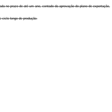
ivada no prazo de até um ano, contado da aprovação do plano de exportação,
e ciclo longo de produção.