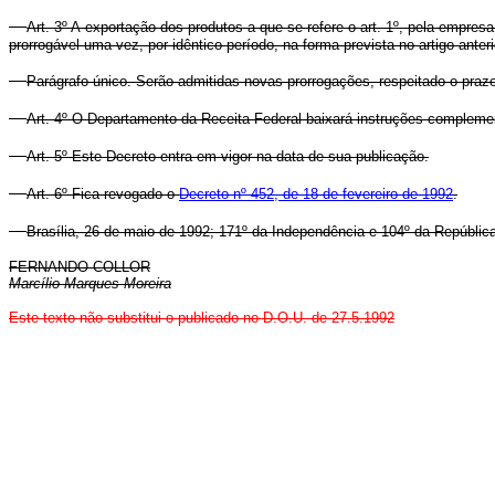
Art. 3º A exportação dos produtos a que se refere o art. 1º, pela empr
prorrogável uma vez, por idêntico período, na forma prevista no artigo anteri
Parágrafo único. Serão admitidas novas prorrogações, respeitado o praz
Art. 4º O Departamento da Receita Federal baixará instruções compleme
Art. 5º Este Decreto entra em vigor na data de sua publicação.
Art. 6º Fica revogado o
Decreto nº 452, de 18 de fevereiro de 1992
.
Brasília, 26 de maio de 1992; 171º da Independência e 104º da Repúblic
FERNANDO COLLOR
Marcílio Marques Moreira
Este texto não substitui o publicado no D.O.U. de 27.5.1992