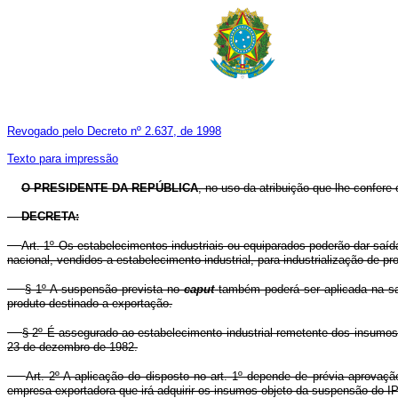
Revogado pelo Decreto nº 2.637, de 1998
Texto para impressão
O PRESIDENTE DA REPÚBLICA
, no uso da atribuição que lhe confere 
DECRETA:
Art. 1º Os estabelecimentos industriais ou equiparados poderão dar saí
nacional, vendidos a estabelecimento industrial, para industrialização de p
§ 1º A suspensão prevista no
caput
também poderá ser aplicada na sa
produto destinado a exportação.
§ 2º É assegurado ao estabelecimento industrial remetente dos insumos r
23 de dezembro de 1982.
Art. 2º A aplicação do disposto no art. 1º depende de prévia aprova
empresa exportadora que irá adquirir os insumos objeto da suspensão do IP