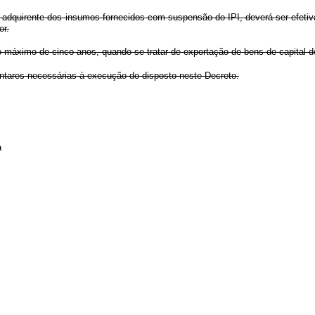
esa adquirente dos insumos fornecidos com suspensão do IPI, deverá ser efet
or.
o máximo de cinco anos, quando se tratar de exportação de bens de capital d
ntares necessárias à execução do disposto neste Decreto.
a